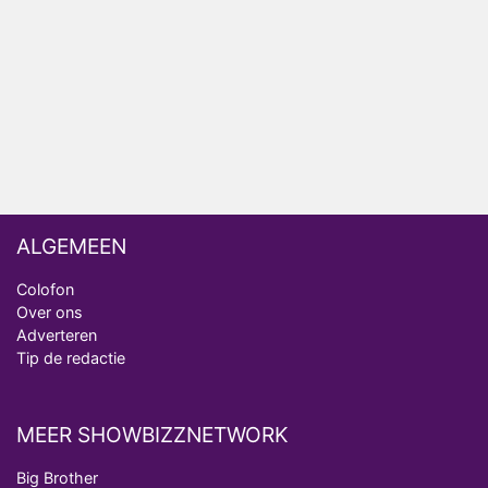
analist
Deze tien BN'ers doen mee aan het nieuwe seizoen
van Bestemming X
Vanavond op tv: jubileumseizoen van Van
Onschatbare Waarde gaat van start
ALGEMEEN
Colofon
Over ons
Adverteren
Tip de redactie
MEER SHOWBIZZNETWORK
Big Brother