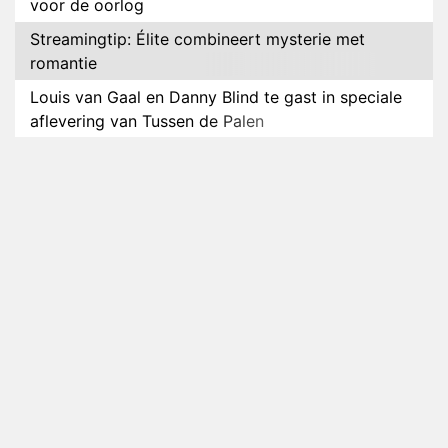
voor de oorlog
Streamingtip: Élite combineert mysterie met
romantie
Louis van Gaal en Danny Blind te gast in speciale
aflevering van Tussen de Palen
Plottwist: Diederik zou De Bondgenoten alsnog
hebben verlaten
RTL voegt negende B&B-eigenaar toe aan nieuw
seizoen B&B Vol Liefde
HBO Max zendt voor het eerst alle onderdelen van
het EK Atletiek uit
Relatie Anouk en Diederik strandt na exit uit De
Bondgenoten
Nederlanders kijken B&B Vol Liefde vooral voor
ongemakkelijke momenten
Ron Jans maakt dit seizoen zijn opwachting als