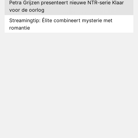
Petra Grijzen presenteert nieuwe NTR-serie Klaar
voor de oorlog
Streamingtip: Élite combineert mysterie met
romantie
Louis van Gaal en Danny Blind te gast in speciale
aflevering van Tussen de Palen
Plottwist: Diederik zou De Bondgenoten alsnog
hebben verlaten
RTL voegt negende B&B-eigenaar toe aan nieuw
seizoen B&B Vol Liefde
HBO Max zendt voor het eerst alle onderdelen van
het EK Atletiek uit
Relatie Anouk en Diederik strandt na exit uit De
Bondgenoten
Nederlanders kijken B&B Vol Liefde vooral voor
ongemakkelijke momenten