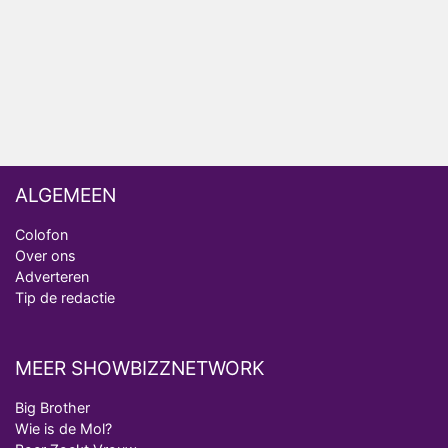
Ron Jans maakt dit seizoen zijn opwachting als
analist
Deze tien BN'ers doen mee aan het nieuwe seizoen
van Bestemming X
ALGEMEEN
Colofon
Over ons
Adverteren
Tip de redactie
MEER SHOWBIZZNETWORK
Big Brother
Wie is de Mol?