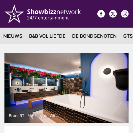
NIEUWS
B&B VOL LIEFDE
DE BONDGENOTEN
GTS
Bron: RTL / Wesley de Wit