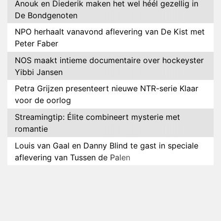
Anouk en Diederik maken het wel héél gezellig in
De Bondgenoten
NPO herhaalt vanavond aflevering van De Kist met
Peter Faber
NOS maakt intieme documentaire over hockeyster
Yibbi Jansen
Petra Grijzen presenteert nieuwe NTR-serie Klaar
voor de oorlog
Streamingtip: Élite combineert mysterie met
romantie
Louis van Gaal en Danny Blind te gast in speciale
aflevering van Tussen de Palen
Plottwist: Diederik zou De Bondgenoten alsnog
hebben verlaten
RTL voegt negende B&B-eigenaar toe aan nieuw
seizoen B&B Vol Liefde