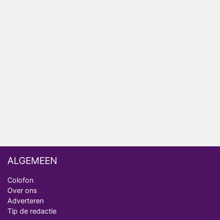
ongemakkelijke momenten
Ron Jans maakt dit seizoen zijn opwachting als
analist
Deze tien BN'ers doen mee aan het nieuwe seizoen
van Bestemming X
Vanavond op tv: jubileumseizoen van Van
Onschatbare Waarde gaat van start
Winnaar 31e cyclus De Bondgenoten gelekt
ALGEMEEN
Colofon
Over ons
Adverteren
Tip de redactie