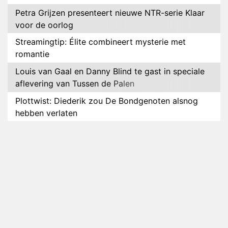
Petra Grijzen presenteert nieuwe NTR-serie Klaar
voor de oorlog
Streamingtip: Élite combineert mysterie met
romantie
Louis van Gaal en Danny Blind te gast in speciale
aflevering van Tussen de Palen
Plottwist: Diederik zou De Bondgenoten alsnog
hebben verlaten
RTL voegt negende B&B-eigenaar toe aan nieuw
seizoen B&B Vol Liefde
HBO Max zendt voor het eerst alle onderdelen van
het EK Atletiek uit
Relatie Anouk en Diederik strandt na exit uit De
Bondgenoten
Nederlanders kijken B&B Vol Liefde vooral voor