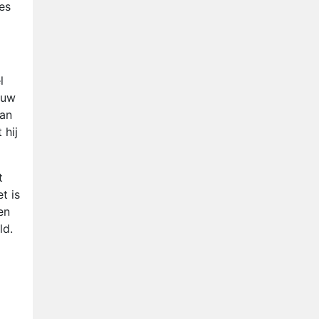
es
l
ouw
van
 hij
t
t is
en
ld.