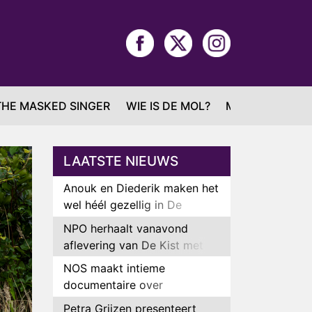
THE MASKED SINGER
WIE IS DE MOL?
MAFS
LAATSTE NIEUWS
Anouk en Diederik maken het
wel héél gezellig in De
Bondgenoten
NPO herhaalt vanavond
aflevering van De Kist met
Peter Faber
NOS maakt intieme
documentaire over
hockeyster Yibbi Jansen
Petra Grijzen presenteert