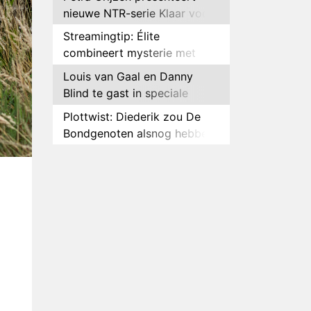
nieuwe NTR-serie Klaar voor
de oorlog
Streamingtip: Élite
combineert mysterie met
romantie
Louis van Gaal en Danny
Blind te gast in speciale
aflevering van Tussen de
Plottwist: Diederik zou De
Palen
Bondgenoten alsnog hebben
verlaten
RTL voegt negende B&B-
eigenaar toe aan nieuw
seizoen B&B Vol Liefde
HBO Max zendt voor het
eerst alle onderdelen van het
EK Atletiek uit
Relatie Anouk en Diederik
strandt na exit uit De
Bondgenoten
Nederlanders kijken B&B Vol
Liefde vooral voor
ongemakkelijke momenten