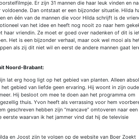
orstelfilmpje. Er zijn 31 mannen die haar leuk vinden en na
r voldoende. Dan ontstaat er een bijzonder situatie. Hilda h
den en één van de mannen die voor Hilda schrijft is de vrien
motioneel van het idee en heeft nog nooit zo naar hem geke
t haar vriendin. Ze moet er goed over nadenken of dit is ie
pen. Het is een bijzonder verhaal, maar ook wel mooi als he
en als zij dit niet wil en eerst de andere mannen gaat ler
uit Noord-Brabant:
zijn lat erg hoog ligt op het gebied van planten. Alleen abso
 het gebied van liefde geen ervaring. Hij woont in zijn ouder
en meer. Hij besloot om mee te doen aan het programma om
zellig thuis. Yvon heeft als verrassing voor hem voorber
hem geschreven hebben zijn “mancave” omtoveren naar een
e eerste waarvan ik het jammer vind dat hij de televisie
lda en Joost zijn te volgen op de website van Boer Zoekt