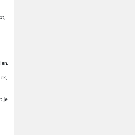
pt,
len.
oek,
t je