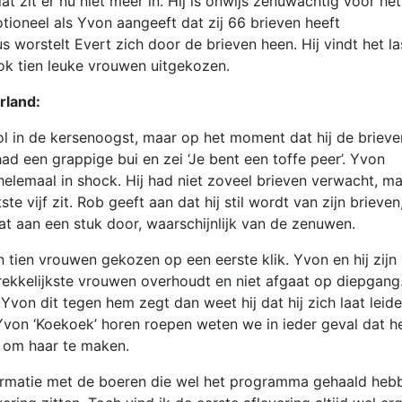
t zit er nu niet meer in. Hij is onwijs zenuwachtig voor het
motioneel als Yvon aangeeft dat zij 66 brieven heeft
worstelt Evert zich door de brieven heen. Hij vindt het la
 ook tien leuke vrouwen uitgekozen.
rland:
vol in de kersenoogst, maar op het moment dat hij de brieve
had een grappige bui en zei ‘Je bent een toffe peer’. Yvon
 helemaal in shock. Hij had niet zoveel brieven verwacht, m
tste vijf zit. Rob geeft aan dat hij stil wordt van zijn brieven
at aan een stuk door, waarschijnlijk van de zenuwen.
 tien vrouwen gekozen op een eerste klik. Yvon en hij zijn
trekkelijkste vrouwen overhoudt en niet afgaat op diepgang
Yvon dit tegen hem zegt dan weet hij dat hij zich laat leid
 Yvon ‘Koekoek’ horen roepen weten we in ieder geval dat h
 om haar te maken.
nformatie met de boeren die wel het programma gehaald heb