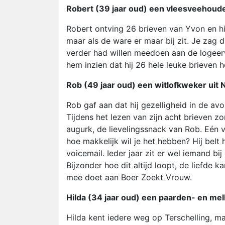
Robert (39 jaar oud) een vleesveehoude
Robert ontving 26 brieven van Yvon en hi
maar als de ware er maar bij zit. Je zag 
verder had willen meedoen aan de logeerw
hem inzien dat hij 26 hele leuke brieven
Rob (49 jaar oud) een witlofkweker uit 
Rob gaf aan dat hij gezelligheid in de a
Tijdens het lezen van zijn acht brieven z
augurk, de lievelingssnack van Rob. Eén
hoe makkelijk wil je het hebben? Hij belt
voicemail. Ieder jaar zit er wel iemand bi
Bijzonder hoe dit altijd loopt, de liefde 
mee doet aan Boer Zoekt Vrouw.
Hilda (34 jaar oud) een paarden- en mel
Hilda kent iedere weg op Terschelling, m