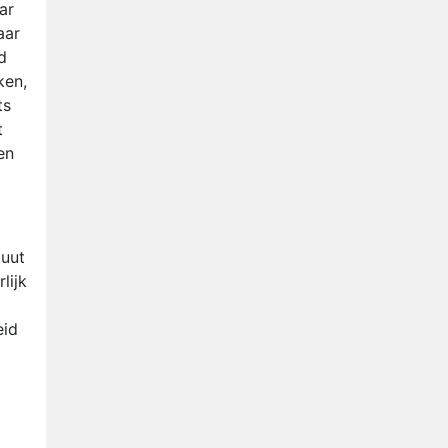
ar
aar
d
ken,
ts
t
en
luut
lijk
eid