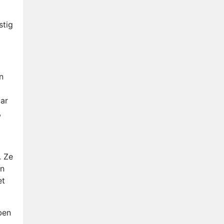
stig
n
aar
,
. Ze
en
et
ben