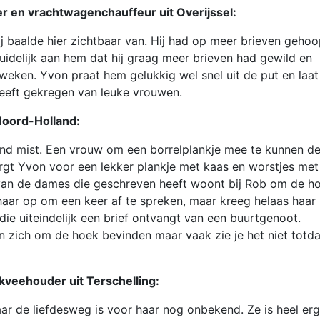
r en vrachtwagenchauffeur uit Overijssel:
j baalde hier zichtbaar van. Hij had op meer brieven gehoo
duidelijk aan hem dat hij graag meer brieven had gewild en
eken. Yvon praat hem gelukkig wel snel uit de put en laat
 heeft gekregen van leuke vrouwen.
Noord-Holland:
vond mist. Een vrouw om een borrelplankje mee te kunnen de
orgt Yvon voor een lekker plankje met kaas en worstjes met
 van de dames die geschreven heeft woont bij Rob om de h
 haar op om een keer af te spreken, maar kreeg helaas haar
j die uiteindelijk een brief ontvangt van een buurtgenoot.
kan zich om de hoek bevinden maar vaak zie je het niet totda
kveehouder uit Terschelling:
aar de liefdesweg is voor haar nog onbekend. Ze is heel erg