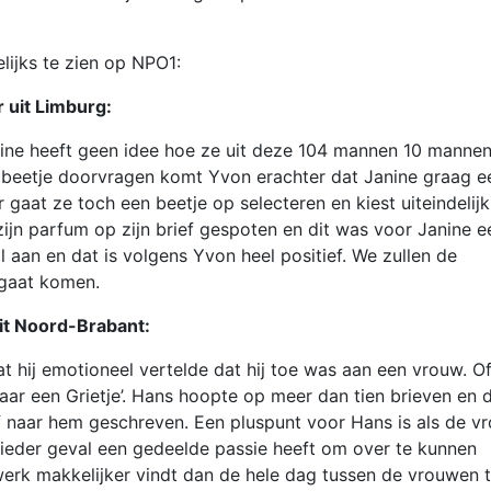
ijks te zien op NPO1:
 uit Limburg:
nine heeft geen idee hoe ze uit deze 104 mannen 10 manne
 beetje doorvragen komt Yvon erachter dat Janine graag e
r gaat ze toch een beetje op selecteren en kiest uiteindelijk
jn parfum op zijn brief gespoten en dit was voor Janine e
 aan en dat is volgens Yvon heel positief. We zullen de
 gaat komen.
it Noord-Brabant:
at hij emotioneel vertelde dat hij toe was aan een vrouw. O
aar een Grietje’. Hans hoopte op meer dan tien brieven en 
f naar hem geschreven. Een pluspunt voor Hans is als de v
n ieder geval een gedeelde passie heeft om over te kunnen
n werk makkelijker vindt dan de hele dag tussen de vrouwen 