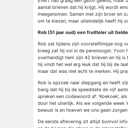
Evert had graag een gezin gewild, maar da
aantal brieven dat hij krijgt. Hij wordt e
meegenomen. Samen met zijn broer en zus 
om te kiezen, maar uiteindelijk heeft hij
Rob (51 jaar oud) een fruitteler uit Gelde
Rob zat tijdens zijn voorstelfilmpje nog 
kreeg zat hij vol in de perenoogst. Yvon 
overhandigt hem zijn 42 brieven en hij is
hij vindt het wel erg leuk dat hij bij de laa
maar dat was niet echt te merken. Hij pra
Rob is opzoek naar diepgang en heeft zijn
bang dat hij bij de speeddate de vijf aan
spreken een codewoord af: ‘Koekoek’, als 
door het uiterlijk. Als we volgende week
bewust is en hoeven we ons geen zorgen
De eerste aflevering zit altijd bomvol i