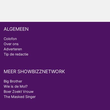
Vanavond op tv: jubileumseizoen van Van
Onschatbare Waarde gaat van start
ALGEMEEN
Colofon
Over ons
Adverteren
Tip de redactie
MEER SHOWBIZZNETWORK
Big Brother
Wie is de Mol?
Boer Zoekt Vrouw
The Masked Singer