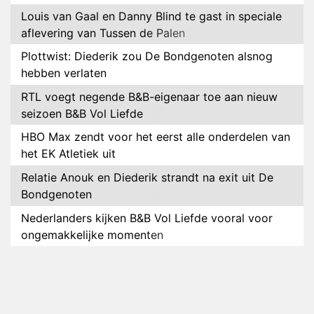
Louis van Gaal en Danny Blind te gast in speciale
aflevering van Tussen de Palen
Plottwist: Diederik zou De Bondgenoten alsnog
hebben verlaten
RTL voegt negende B&B-eigenaar toe aan nieuw
seizoen B&B Vol Liefde
HBO Max zendt voor het eerst alle onderdelen van
het EK Atletiek uit
Relatie Anouk en Diederik strandt na exit uit De
Bondgenoten
Nederlanders kijken B&B Vol Liefde vooral voor
ongemakkelijke momenten
Ron Jans maakt dit seizoen zijn opwachting als
analist
Deze tien BN'ers doen mee aan het nieuwe seizoen