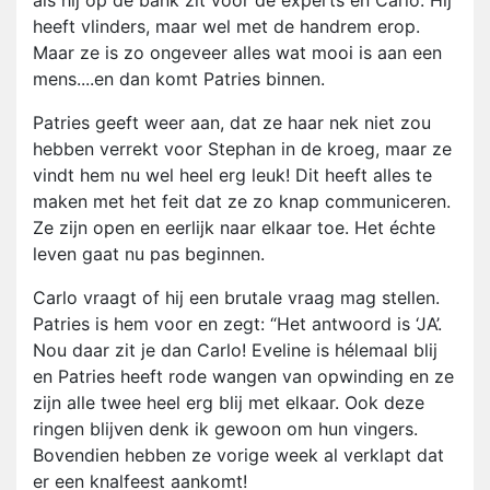
als hij op de bank zit voor de experts en Carlo. Hij
heeft vlinders, maar wel met de handrem erop.
Maar ze is zo ongeveer alles wat mooi is aan een
mens....en dan komt Patries binnen.
Patries geeft weer aan, dat ze haar nek niet zou
hebben verrekt voor Stephan in de kroeg, maar ze
vindt hem nu wel heel erg leuk! Dit heeft alles te
maken met het feit dat ze zo knap communiceren.
Ze zijn open en eerlijk naar elkaar toe. Het échte
leven gaat nu pas beginnen.
Carlo vraagt of hij een brutale vraag mag stellen.
Patries is hem voor en zegt: “Het antwoord is ‘JA’.
Nou daar zit je dan Carlo! Eveline is hélemaal blij
en Patries heeft rode wangen van opwinding en ze
zijn alle twee heel erg blij met elkaar. Ook deze
ringen blijven denk ik gewoon om hun vingers.
Bovendien hebben ze vorige week al verklapt dat
er een knalfeest aankomt!