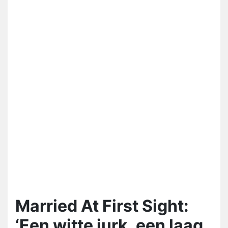
Married At First Sight:
‘Een witte jurk, een laag