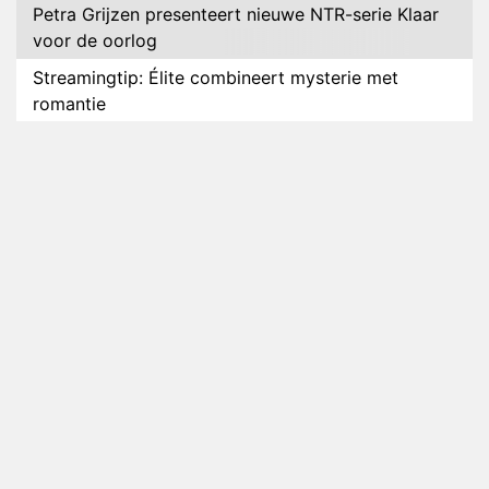
Petra Grijzen presenteert nieuwe NTR-serie Klaar
voor de oorlog
Streamingtip: Élite combineert mysterie met
romantie
Louis van Gaal en Danny Blind te gast in speciale
aflevering van Tussen de Palen
Plottwist: Diederik zou De Bondgenoten alsnog
hebben verlaten
RTL voegt negende B&B-eigenaar toe aan nieuw
seizoen B&B Vol Liefde
HBO Max zendt voor het eerst alle onderdelen van
het EK Atletiek uit
Relatie Anouk en Diederik strandt na exit uit De
Bondgenoten
Nederlanders kijken B&B Vol Liefde vooral voor
ongemakkelijke momenten