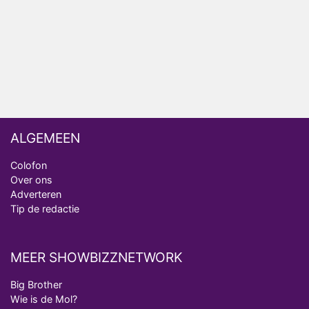
Ron Jans maakt dit seizoen zijn opwachting als
analist
Deze tien BN'ers doen mee aan het nieuwe seizoen
van Bestemming X
ALGEMEEN
Colofon
Over ons
Adverteren
Tip de redactie
MEER SHOWBIZZNETWORK
Big Brother
Wie is de Mol?