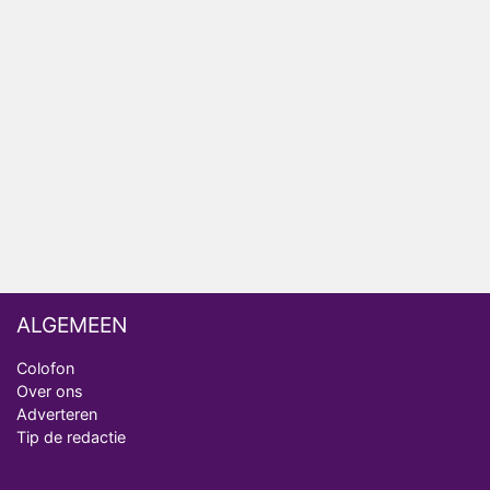
Bondgenoten
NOS doet live verslag van slotdag WorldPride
Amsterdam 2026
Anouk en Diederik botsen keihard in De
Bondgenoten
ALGEMEEN
Colofon
Over ons
Adverteren
Tip de redactie