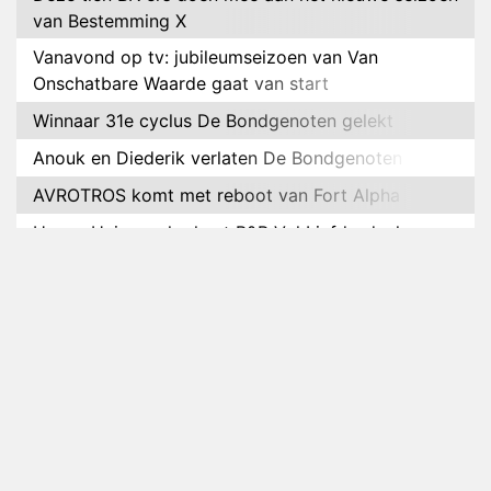
van Bestemming X
Vanavond op tv: jubileumseizoen van Van
Onschatbare Waarde gaat van start
Winnaar 31e cyclus De Bondgenoten gelekt
Anouk en Diederik verlaten De Bondgenoten
AVROTROS komt met reboot van Fort Alpha
Henny Huisman herkent B&B Vol Liefde-deelnemer
Fred niet terug op televisie
Omroep Zwart volgt jonge emigranten in nieuwe
realityserie Welkom Terug
Arnout Hauben en vrienden doorkruisen de
Pyreneeën in nieuwe tv-serie
Op déze datum begint het nieuwe seizoen van
Vandaag Inside
Anouk biecht gevoelens voor Diederik op in De