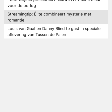
voor de oorlog
Streamingtip: Élite combineert mysterie met
romantie
Louis van Gaal en Danny Blind te gast in speciale
aflevering van Tussen de Palen
Plottwist: Diederik zou De Bondgenoten alsnog
hebben verlaten
RTL voegt negende B&B-eigenaar toe aan nieuw
seizoen B&B Vol Liefde
HBO Max zendt voor het eerst alle onderdelen van
het EK Atletiek uit
Relatie Anouk en Diederik strandt na exit uit De
Bondgenoten
Nederlanders kijken B&B Vol Liefde vooral voor
ongemakkelijke momenten