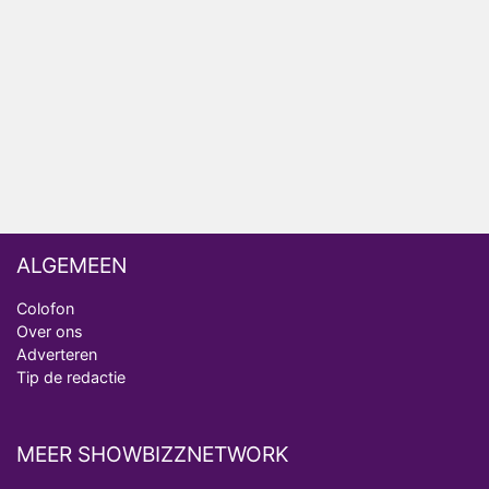
Ron Jans maakt dit seizoen zijn opwachting als
analist
Deze tien BN'ers doen mee aan het nieuwe seizoen
van Bestemming X
Vanavond op tv: jubileumseizoen van Van
Onschatbare Waarde gaat van start
ALGEMEEN
Colofon
Over ons
Adverteren
Tip de redactie
MEER SHOWBIZZNETWORK