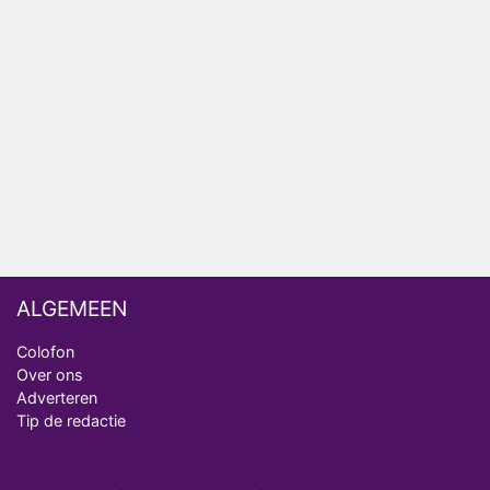
AVROTROS komt met reboot van Fort Alpha
Henny Huisman herkent B&B Vol Liefde-deelnemer
Fred niet terug op televisie
Omroep Zwart volgt jonge emigranten in nieuwe
realityserie Welkom Terug
ALGEMEEN
Colofon
Over ons
Adverteren
Tip de redactie