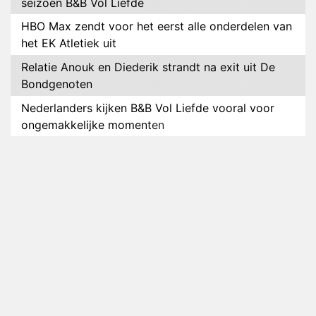
seizoen B&B Vol Liefde
HBO Max zendt voor het eerst alle onderdelen van
het EK Atletiek uit
Relatie Anouk en Diederik strandt na exit uit De
Bondgenoten
Nederlanders kijken B&B Vol Liefde vooral voor
ongemakkelijke momenten
Ron Jans maakt dit seizoen zijn opwachting als
analist
Deze tien BN'ers doen mee aan het nieuwe seizoen
van Bestemming X
Vanavond op tv: jubileumseizoen van Van
Onschatbare Waarde gaat van start
Winnaar 31e cyclus De Bondgenoten gelekt
Anouk en Diederik verlaten De Bondgenoten