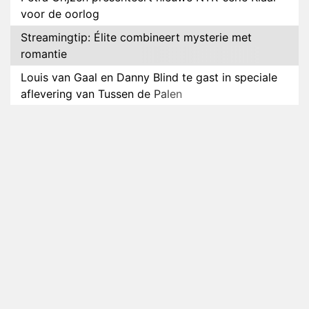
voor de oorlog
Streamingtip: Élite combineert mysterie met
romantie
Louis van Gaal en Danny Blind te gast in speciale
aflevering van Tussen de Palen
Plottwist: Diederik zou De Bondgenoten alsnog
hebben verlaten
RTL voegt negende B&B-eigenaar toe aan nieuw
seizoen B&B Vol Liefde
HBO Max zendt voor het eerst alle onderdelen van
het EK Atletiek uit
Relatie Anouk en Diederik strandt na exit uit De
Bondgenoten
Nederlanders kijken B&B Vol Liefde vooral voor
ongemakkelijke momenten