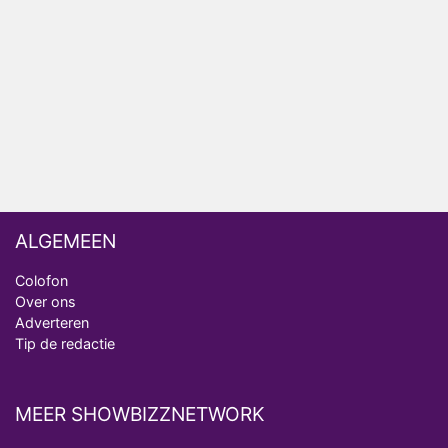
Ron Jans maakt dit seizoen zijn opwachting als
analist
Deze tien BN'ers doen mee aan het nieuwe seizoen
van Bestemming X
Vanavond op tv: jubileumseizoen van Van
Onschatbare Waarde gaat van start
ALGEMEEN
Colofon
Over ons
Adverteren
Tip de redactie
MEER SHOWBIZZNETWORK