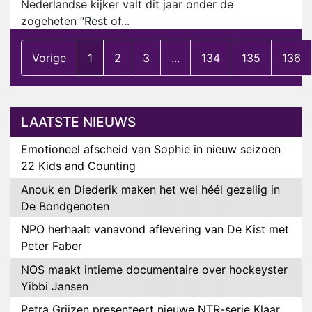
Nederlandse kijker valt dit jaar onder de
zogeheten “Rest of...
Vorige
1
2
3
...
134
135
136
LAATSTE NIEUWS
Emotioneel afscheid van Sophie in nieuw seizoen
22 Kids and Counting
Anouk en Diederik maken het wel héél gezellig in
De Bondgenoten
NPO herhaalt vanavond aflevering van De Kist met
Peter Faber
NOS maakt intieme documentaire over hockeyster
Yibbi Jansen
Petra Grijzen presenteert nieuwe NTR-serie Klaar