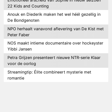
22 Kids and Counting
Anouk en Diederik maken het wel héél gezellig in
De Bondgenoten
NPO herhaalt vanavond aflevering van De Kist met
Peter Faber
NOS maakt intieme documentaire over hockeyster
Yibbi Jansen
Petra Grijzen presenteert nieuwe NTR-serie Klaar
voor de oorlog
Streamingtip: Élite combineert mysterie met
romantie
Louis van Gaal en Danny Blind te gast in speciale
aflevering van Tussen de Palen
Plottwist: Diederik zou De Bondgenoten alsnog
hebben verlaten