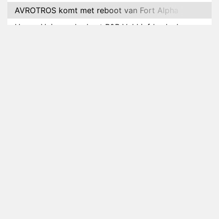
AVROTROS komt met reboot van Fort Alpha
Henny Huisman herkent B&B Vol Liefde-deelnemer
Fred niet terug op televisie
Omroep Zwart volgt jonge emigranten in nieuwe
realityserie Welkom Terug
Arnout Hauben en vrienden doorkruisen de
Pyreneeën in nieuwe tv-serie
Op déze datum begint het nieuwe seizoen van
Vandaag Inside
Anouk biecht gevoelens voor Diederik op in De
Bondgenoten
NOS doet live verslag van slotdag WorldPride
Amsterdam 2026
Anouk en Diederik botsen keihard in De
Bondgenoten