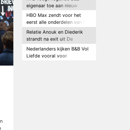
eigenaar toe aan nieuw
seizoen B&B Vol Liefde
HBO Max zendt voor het
eerst alle onderdelen van het
EK Atletiek uit
Relatie Anouk en Diederik
strandt na exit uit De
Bondgenoten
Nederlanders kijken B&B Vol
Liefde vooral voor
ongemakkelijke momenten
Ron Jans maakt dit seizoen
zijn opwachting als analist
Deze tien BN'ers doen mee
aan het nieuwe seizoen van
Bestemming X
Vanavond op tv:
jubileumseizoen van Van
Onschatbare Waarde gaat
Winnaar 31e cyclus De
van start
en
Bondgenoten gelekt
p