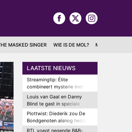
THE MASKED SINGER
WIE IS DE MOL?
MAFS
LAATSTE NIEUWS
Streamingtip: Élite
combineert mysterie met
romantie
Louis van Gaal en Danny
Blind te gast in speciale
aflevering van Tussen de
Plottwist: Diederik zou De
Palen
Bondgenoten alsnog hebben
verlaten
RTL voegt negende B&B-