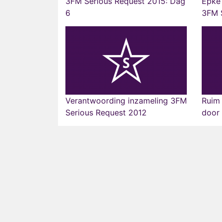
3FM Serious Request 2015: Dag
Epke 
6
3FM S
Verantwoording inzameling 3FM
Ruim
Serious Request 2012
door