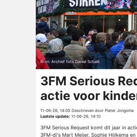
Bron: Archief foto Daniel Schalk
3FM Serious Requ
actie voor kin
11-06-26, 14:05
Geschreven door Pieter Jongsma
Laatste update:
11-06-26, 14:10
3FM Serious Request komt dit jaar in ac
3FM-dj's Mart Meijer, Sophie Hijlkema e