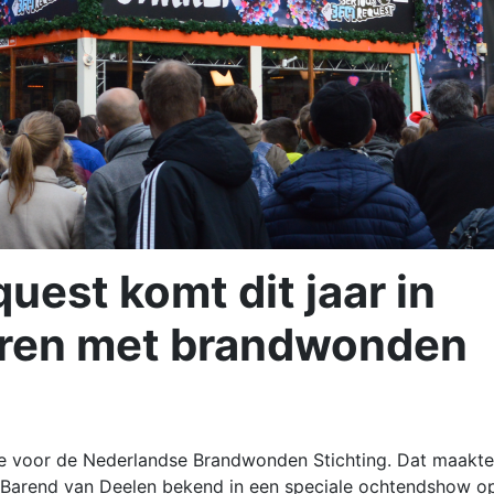
est komt dit jaar in
deren met brandwonden
tie voor de Nederlandse Brandwonden Stichting. Dat maakt
n Barend van Deelen bekend in een speciale ochtendshow o