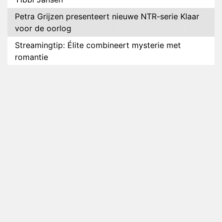
Petra Grijzen presenteert nieuwe NTR-serie Klaar
voor de oorlog
Streamingtip: Élite combineert mysterie met
romantie
Louis van Gaal en Danny Blind te gast in speciale
aflevering van Tussen de Palen
Plottwist: Diederik zou De Bondgenoten alsnog
hebben verlaten
RTL voegt negende B&B-eigenaar toe aan nieuw
seizoen B&B Vol Liefde
HBO Max zendt voor het eerst alle onderdelen van
het EK Atletiek uit
Relatie Anouk en Diederik strandt na exit uit De
Bondgenoten
Nederlanders kijken B&B Vol Liefde vooral voor