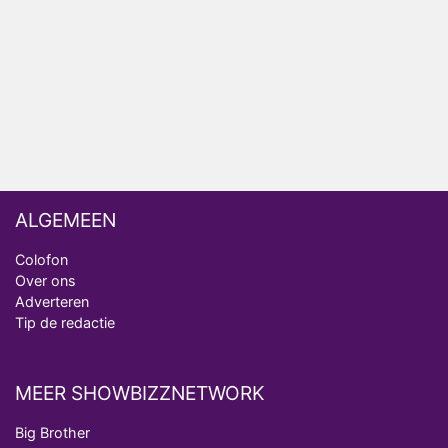
ongemakkelijke momenten
Ron Jans maakt dit seizoen zijn opwachting als
analist
Deze tien BN'ers doen mee aan het nieuwe seizoen
van Bestemming X
ALGEMEEN
Colofon
Over ons
Adverteren
Tip de redactie
MEER SHOWBIZZNETWORK
Big Brother