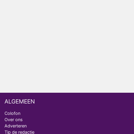
het EK Atletiek uit
Relatie Anouk en Diederik strandt na exit uit De
Bondgenoten
Nederlanders kijken B&B Vol Liefde vooral voor
ongemakkelijke momenten
Ron Jans maakt dit seizoen zijn opwachting als
analist
Deze tien BN'ers doen mee aan het nieuwe seizoen
van Bestemming X
ALGEMEEN
Colofon
Over ons
Adverteren
Tip de redactie