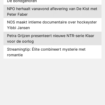
De Bondgenoten
NPO herhaalt vanavond aflevering van De Kist met
Peter Faber
NOS maakt intieme documentaire over hockeyster
Yibbi Jansen
Petra Grijzen presenteert nieuwe NTR-serie Klaar
voor de oorlog
Streamingtip: Élite combineert mysterie met
romantie
Louis van Gaal en Danny Blind te gast in speciale
aflevering van Tussen de Palen
Plottwist: Diederik zou De Bondgenoten alsnog
hebben verlaten
RTL voegt negende B&B-eigenaar toe aan nieuw
seizoen B&B Vol Liefde
HBO Max zendt voor het eerst alle onderdelen van