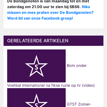
De Bondgenoten is van maandag tot en met
zaterdag om 21.00 uur te zien bij SBS6.
Niks
missen en mee praten over De Bondgenoten?
Word lid van onze Facebook groep!
GERELATEERDE ARTIKELEN
Bom onder
Voetbal International na fikse ruzie op tv (video)
GTST Zomer-