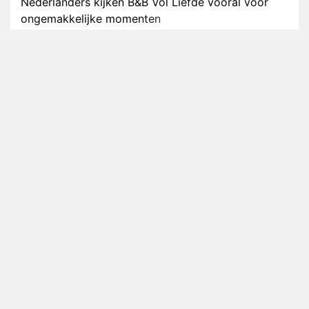
Nederlanders kijken B&B Vol Liefde vooral voor
ongemakkelijke momenten
Ron Jans maakt dit seizoen zijn opwachting als
analist
Deze tien BN'ers doen mee aan het nieuwe seizoen
van Bestemming X
Vanavond op tv: jubileumseizoen van Van
Onschatbare Waarde gaat van start
Winnaar 31e cyclus De Bondgenoten gelekt
Anouk en Diederik verlaten De Bondgenoten
AVROTROS komt met reboot van Fort Alpha
Henny Huisman herkent B&B Vol Liefde-deelnemer
Fred niet terug op televisie
Omroep Zwart volgt jonge emigranten in nieuwe
realityserie Welkom Terug