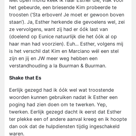
Met open mond keek ik naar Esther die, vlak voor
het gebeurde, een briesende Kim probeerde te
troosten (‘Sta erboven! Je moet er gewoon boven
staan’). Ja, Esther herkende die gevoelens wel, zei
ze vervolgens, want zij had er óók last van
(doelend op Eunice natuurlijk die het óók al op
haar man had voorzien). Euh... Esther, volgens mij
is het verschil dat Kim en Marciano wél een stel
zijn en jij en JW meer weg hebben een
verstandhouding a la Buurman & Buurman.
Shake that Es
Eerlijk gezegd had ik óók wel wat troostende
woorden kunnen gebruiken nadat ik Esther een
poging had zien doen om te twerken. Yep,
twerken. Eerlijk gezegd dacht ik eerst dat Esther
ter plekke een of andere aanval kreeg en ik hoopte
dan ook dat de hulpdiensten tijdig ingeschakeld
waren.