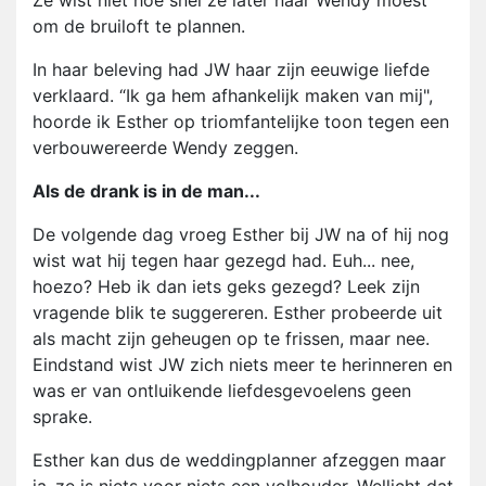
Ze wist niet hoe snel ze later naar Wendy moest
om de bruiloft te plannen.
In haar beleving had JW haar zijn eeuwige liefde
verklaard. “Ik ga hem afhankelijk maken van mij",
hoorde ik Esther op triomfantelijke toon tegen een
verbouwereerde Wendy zeggen.
Als de drank is in de man...
De volgende dag vroeg Esther bij JW na of hij nog
wist wat hij tegen haar gezegd had. Euh... nee,
hoezo? Heb ik dan iets geks gezegd? Leek zijn
vragende blik te suggereren. Esther probeerde uit
als macht zijn geheugen op te frissen, maar nee.
Eindstand wist JW zich niets meer te herinneren en
was er van ontluikende liefdesgevoelens geen
sprake.
Esther kan dus de weddingplanner afzeggen maar