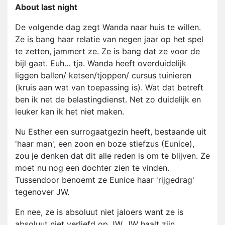
About last night
De volgende dag zegt Wanda naar huis te willen.
Ze is bang haar relatie van negen jaar op het spel
te zetten, jammert ze. Ze is bang dat ze voor de
bijl gaat. Euh… tja. Wanda heeft overduidelijk
liggen ballen/ ketsen/tjoppen/ cursus tuinieren
(kruis aan wat van toepassing is). Wat dat betreft
ben ik net de belastingdienst. Net zo duidelijk en
leuker kan ik het niet maken.
Nu Esther een surrogaatgezin heeft, bestaande uit
'haar man', een zoon en boze stiefzus (Eunice),
zou je denken dat dit alle reden is om te blijven. Ze
moet nu nog een dochter zien te vinden.
Tussendoor benoemt ze Eunice haar 'rijgedrag'
tegenover JW.
En nee, ze is absoluut niet jaloers want ze is
absoluut niet verliefd op JW. JW haalt zijn