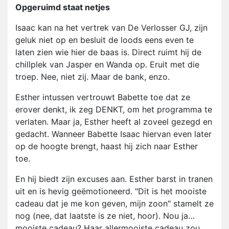
Opgeruimd staat netjes
Isaac kan na het vertrek van De Verlosser GJ, zijn
geluk niet op en besluit de loods eens even te
laten zien wie hier de baas is. Direct ruimt hij de
chillplek van Jasper en Wanda op. Eruit met die
troep. Nee, niet zij. Maar de bank, enzo.
Esther intussen vertrouwt Babette toe dat ze
erover denkt, ik zeg DENKT, om het programma te
verlaten. Maar ja, Esther heeft al zoveel gezegd en
gedacht. Wanneer Babette Isaac hiervan even later
op de hoogte brengt, haast hij zich naar Esther
toe.
En hij biedt zijn excuses aan. Esther barst in tranen
uit en is hevig geëmotioneerd. "Dit is het mooiste
cadeau dat je me kon geven, mijn zoon" stamelt ze
nog (nee, dat laatste is ze niet, hoor). Nou ja…
mooiste cadeau? Haar allermooiste cadeau zou