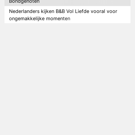
Bondgenoten
Nederlanders kijken B&B Vol Liefde vooral voor
ongemakkelijke momenten
Ron Jans maakt dit seizoen zijn opwachting als
analist
Deze tien BN'ers doen mee aan het nieuwe seizoen
van Bestemming X
Vanavond op tv: jubileumseizoen van Van
Onschatbare Waarde gaat van start
Winnaar 31e cyclus De Bondgenoten gelekt
Anouk en Diederik verlaten De Bondgenoten
AVROTROS komt met reboot van Fort Alpha
Henny Huisman herkent B&B Vol Liefde-deelnemer
Fred niet terug op televisie
Omroep Zwart volgt jonge emigranten in nieuwe