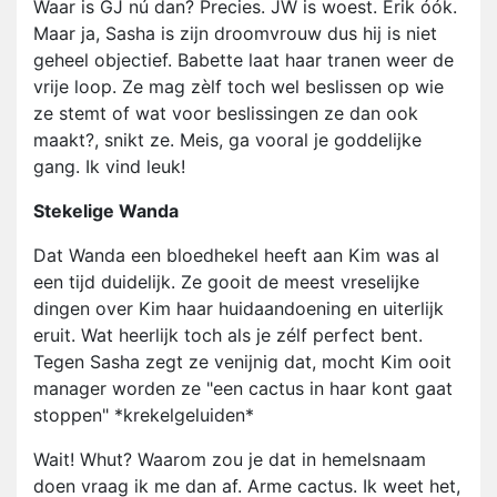
Waar is GJ nú dan? Precies. JW is woest. Erik óók.
Maar ja, Sasha is zijn droomvrouw dus hij is niet
geheel objectief. Babette laat haar tranen weer de
vrije loop. Ze mag zèlf toch wel beslissen op wie
ze stemt of wat voor beslissingen ze dan ook
maakt?, snikt ze. Meis, ga vooral je goddelijke
gang. Ik vind leuk!
Stekelige Wanda
Dat Wanda een bloedhekel heeft aan Kim was al
een tijd duidelijk. Ze gooit de meest vreselijke
dingen over Kim haar huidaandoening en uiterlijk
eruit. Wat heerlijk toch als je zélf perfect bent.
Tegen Sasha zegt ze venijnig dat, mocht Kim ooit
manager worden ze "een cactus in haar kont gaat
stoppen" *krekelgeluiden*
Wait! Whut? Waarom zou je dat in hemelsnaam
doen vraag ik me dan af. Arme cactus. Ik weet het,