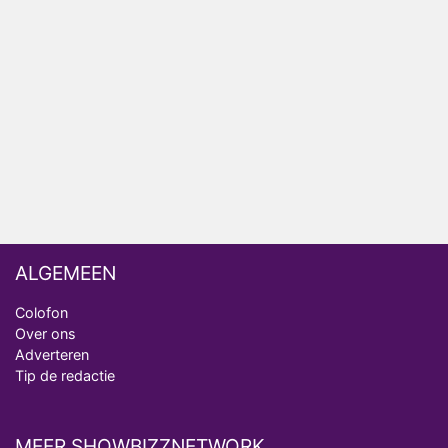
Henny Huisman herkent B&B Vol Liefde-deelnemer
Fred niet terug op televisie
Omroep Zwart volgt jonge emigranten in nieuwe
realityserie Welkom Terug
ALGEMEEN
Colofon
Over ons
Adverteren
Tip de redactie
MEER SHOWBIZZNETWORK