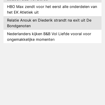
HBO Max zendt voor het eerst alle onderdelen van
het EK Atletiek uit
Relatie Anouk en Diederik strandt na exit uit De
Bondgenoten
Nederlanders kijken B&B Vol Liefde vooral voor
ongemakkelijke momenten
Ron Jans maakt dit seizoen zijn opwachting als
analist
Deze tien BN'ers doen mee aan het nieuwe seizoen
van Bestemming X
Vanavond op tv: jubileumseizoen van Van
Onschatbare Waarde gaat van start
Winnaar 31e cyclus De Bondgenoten gelekt
Anouk en Diederik verlaten De Bondgenoten
AVROTROS komt met reboot van Fort Alpha