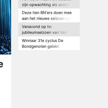
zijn opwachting als analist
Deze tien BN'ers doen mee
aan het nieuwe seizoen van
Bestemming X
Vanavond op tv:
jubileumseizoen van Van
Onschatbare Waarde gaat
Winnaar 31e cyclus De
van start
Bondgenoten gelekt
Anouk en Diederik verlaten
De Bondgenoten
e
AVROTROS komt met reboot
van Fort Alpha
Henny Huisman herkent B&B
Vol Liefde-deelnemer Fred
niet terug op televisie
Omroep Zwart volgt jonge
emigranten in nieuwe
realityserie Welkom Terug