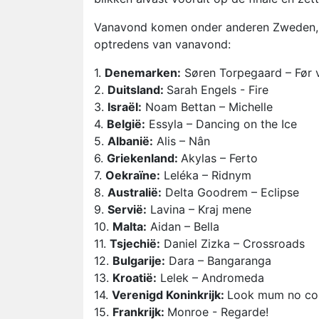
Vanavond komen onder anderen Zweden, Mal
optredens van vanavond:
1.
Denemarken:
Søren Torpegaard – Før v
2.
Duitsland:
Sarah Engels - Fire
3.
Israël:
Noam Bettan – Michelle
4.
België:
Essyla – Dancing on the Ice
5.
Albanië:
Alis – Nân
6.
Griekenland:
Akylas – Ferto
7.
Oekraïne:
Leléka – Ridnym
8.
Australië:
Delta Goodrem – Eclipse
9.
Servië:
Lavina – Kraj mene
10.
Malta:
Aidan – Bella
11.
Tsjechië:
Daniel Zizka – Crossroads
12.
Bulgarije:
Dara – Bangaranga
13.
Kroatië:
Lelek – Andromeda
14.
Verenigd Koninkrijk:
Look mum no comp
15.
Frankrijk:
Monroe - Regarde!