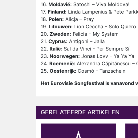
16.
Moldavië:
Satoshi – Viva Moldova!
17.
Finland:
Linda Lampenius & Pete Parkko
18.
Polen:
Alicja – Pray
19.
Litouwen:
Lion Ceccha – Solo Quiero
20.
Zweden:
Felicia – My System
21.
Cyprus:
Antigoni – Jalla
22.
Italië:
Sal da Vinci - Per Sempre Sí
23.
Noorwegen:
Jonas Lovv – Ya Ya Ya
24.
Roemenië:
Alexandra Căpitănescu –
25.
Oostenrijk:
Cosmó - Tanzschein
Het Eurovisie Songfestival is vanavond v
GERELATEERDE ARTIKELEN