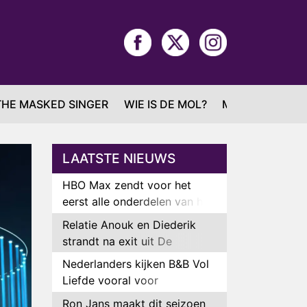
THE MASKED SINGER
WIE IS DE MOL?
MAFS
LAATSTE NIEUWS
HBO Max zendt voor het
eerst alle onderdelen van het
EK Atletiek uit
Relatie Anouk en Diederik
strandt na exit uit De
Bondgenoten
Nederlanders kijken B&B Vol
Liefde vooral voor
ongemakkelijke momenten
Ron Jans maakt dit seizoen