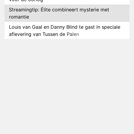
Streamingtip: Élite combineert mysterie met
romantie
Louis van Gaal en Danny Blind te gast in speciale
aflevering van Tussen de Palen
Plottwist: Diederik zou De Bondgenoten alsnog
hebben verlaten
RTL voegt negende B&B-eigenaar toe aan nieuw
seizoen B&B Vol Liefde
HBO Max zendt voor het eerst alle onderdelen van
het EK Atletiek uit
Relatie Anouk en Diederik strandt na exit uit De
Bondgenoten
Nederlanders kijken B&B Vol Liefde vooral voor
ongemakkelijke momenten
Ron Jans maakt dit seizoen zijn opwachting als