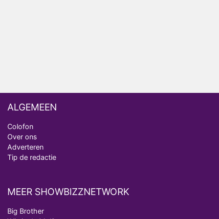
analist
Deze tien BN'ers doen mee aan het nieuwe seizoen
van Bestemming X
Vanavond op tv: jubileumseizoen van Van
Onschatbare Waarde gaat van start
ALGEMEEN
Colofon
Over ons
Adverteren
Tip de redactie
MEER SHOWBIZZNETWORK
Big Brother