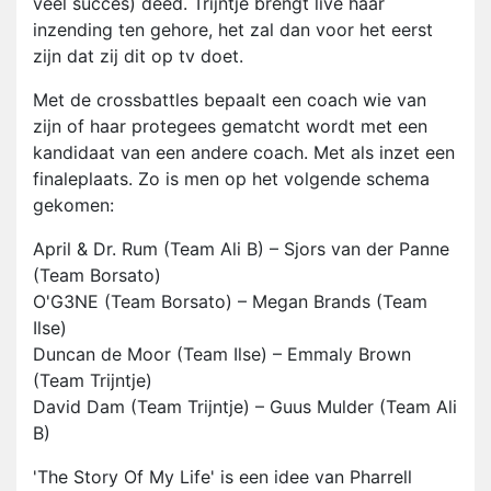
veel succes) deed. Trijntje brengt live haar
inzending ten gehore, het zal dan voor het eerst
zijn dat zij dit op tv doet.
Met de crossbattles bepaalt een coach wie van
zijn of haar protegees gematcht wordt met een
kandidaat van een andere coach. Met als inzet een
finaleplaats. Zo is men op het volgende schema
gekomen:
April & Dr. Rum (Team Ali B) – Sjors van der Panne
(Team Borsato)
O'G3NE (Team Borsato) – Megan Brands (Team
Ilse)
Duncan de Moor (Team Ilse) – Emmaly Brown
(Team Trijntje)
David Dam (Team Trijntje) – Guus Mulder (Team Ali
B)
'The Story Of My Life' is een idee van Pharrell