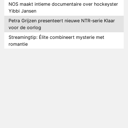
NOS maakt intieme documentaire over hockeyster
Yibbi Jansen
Petra Grijzen presenteert nieuwe NTR-serie Klaar
voor de oorlog
Streamingtip: Élite combineert mysterie met
romantie
Louis van Gaal en Danny Blind te gast in speciale
aflevering van Tussen de Palen
Plottwist: Diederik zou De Bondgenoten alsnog
hebben verlaten
RTL voegt negende B&B-eigenaar toe aan nieuw
seizoen B&B Vol Liefde
HBO Max zendt voor het eerst alle onderdelen van
het EK Atletiek uit
Relatie Anouk en Diederik strandt na exit uit De
Bondgenoten