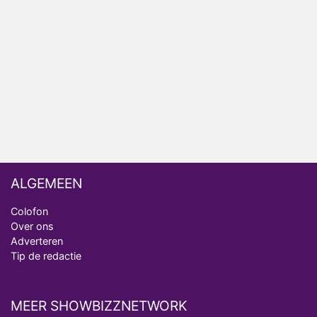
Nederlanders kijken B&B Vol Liefde vooral voor
ongemakkelijke momenten
Ron Jans maakt dit seizoen zijn opwachting als
analist
Deze tien BN'ers doen mee aan het nieuwe seizoen
van Bestemming X
ALGEMEEN
Colofon
Over ons
Adverteren
Tip de redactie
MEER SHOWBIZZNETWORK