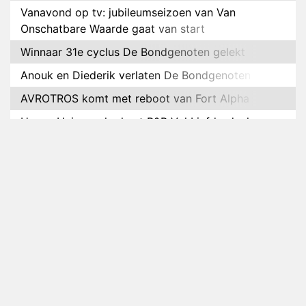
Vanavond op tv: jubileumseizoen van Van
Onschatbare Waarde gaat van start
Winnaar 31e cyclus De Bondgenoten gelekt
Anouk en Diederik verlaten De Bondgenoten
AVROTROS komt met reboot van Fort Alpha
Henny Huisman herkent B&B Vol Liefde-deelnemer
Fred niet terug op televisie
Omroep Zwart volgt jonge emigranten in nieuwe
realityserie Welkom Terug
Arnout Hauben en vrienden doorkruisen de
Pyreneeën in nieuwe tv-serie
Op déze datum begint het nieuwe seizoen van
Vandaag Inside
Anouk biecht gevoelens voor Diederik op in De
Bondgenoten