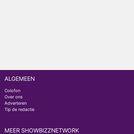
NOS doet live verslag van slotdag WorldPride
Amsterdam 2026
Anouk en Diederik botsen keihard in De
Bondgenoten
ALGEMEEN
Colofon
Over ons
Adverteren
Tip de redactie
MEER SHOWBIZZNETWORK