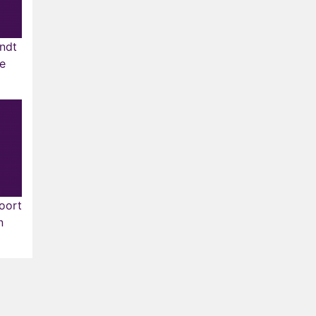
ndt
ie
oort
n