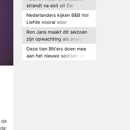
strandt na exit uit De
Bondgenoten
Nederlanders kijken B&B Vol
Liefde vooral voor
ongemakkelijke momenten
Ron Jans maakt dit seizoen
zijn opwachting als analist
Deze tien BN'ers doen mee
aan het nieuwe seizoen van
Bestemming X
Vanavond op tv:
jubileumseizoen van Van
Onschatbare Waarde gaat
Winnaar 31e cyclus De
van start
Bondgenoten gelekt
Anouk en Diederik verlaten
De Bondgenoten
AVROTROS komt met reboot
 de
van Fort Alpha
 de