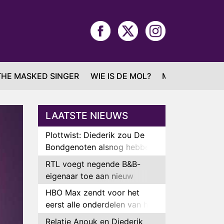
THE MASKED SINGER
WIE IS DE MOL?
MAFS
LAATSTE NIEUWS
Plottwist: Diederik zou De
Bondgenoten alsnog hebben
verlaten
RTL voegt negende B&B-
eigenaar toe aan nieuw
seizoen B&B Vol Liefde
HBO Max zendt voor het
eerst alle onderdelen van het
EK Atletiek uit
Relatie Anouk en Diederik