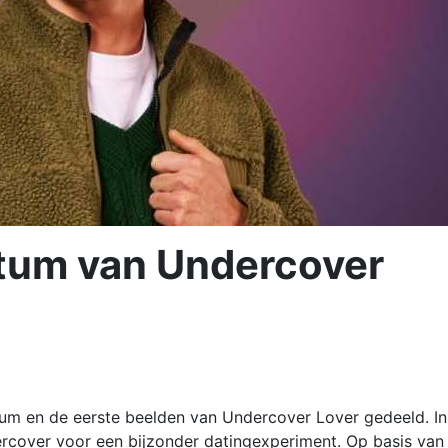
datum van Undercover
um en de eerste beelden van Undercover Lover gedeeld. In
dercover voor een bijzonder datingexperiment. Op basis van