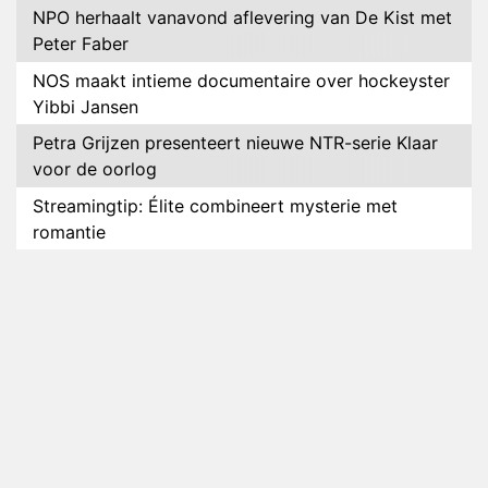
NPO herhaalt vanavond aflevering van De Kist met
Peter Faber
NOS maakt intieme documentaire over hockeyster
Yibbi Jansen
Petra Grijzen presenteert nieuwe NTR-serie Klaar
voor de oorlog
Streamingtip: Élite combineert mysterie met
romantie
Louis van Gaal en Danny Blind te gast in speciale
aflevering van Tussen de Palen
Plottwist: Diederik zou De Bondgenoten alsnog
hebben verlaten
RTL voegt negende B&B-eigenaar toe aan nieuw
seizoen B&B Vol Liefde
HBO Max zendt voor het eerst alle onderdelen van
het EK Atletiek uit