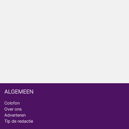
Relatie Anouk en Diederik strandt na exit uit De
Bondgenoten
Nederlanders kijken B&B Vol Liefde vooral voor
ongemakkelijke momenten
Ron Jans maakt dit seizoen zijn opwachting als
analist
Deze tien BN'ers doen mee aan het nieuwe seizoen
van Bestemming X
ALGEMEEN
Colofon
Over ons
Adverteren
Tip de redactie