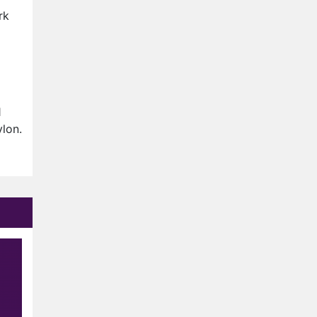
rk
1
lon.