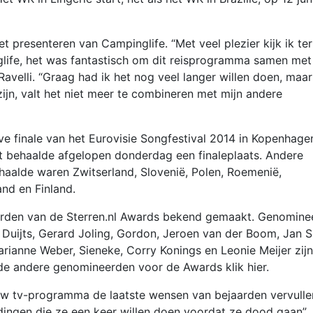
et presenteren van Campinglife. “Met veel plezier kijk ik te
nglife, het was fantastisch om dit reisprogramma samen met
avelli. “Graag had ik het nog veel langer willen doen, maar
n, valt het niet meer te combineren met mijn andere
 finale van het Eurovisie Songfestival 2014 in Kopenhage
t behaalde afgelopen donderdag een finaleplaats. Andere
haalde waren Zwitserland, Slovenië, Polen, Roemenië,
nd en Finland.
erden van de Sterren.nl Awards bekend gemaakt. Genomine
 Duijts, Gerard Joling, Gordon, Jeroen van der Boom, Jan S
ianne Weber, Sieneke, Corry Konings en Leonie Meijer zijn
e andere genomineerden voor de Awards klik hier.
uw tv-programma de laatste wensen van bejaarden vervulle
ingen die ze een keer willen doen voordat ze dood gaan”,