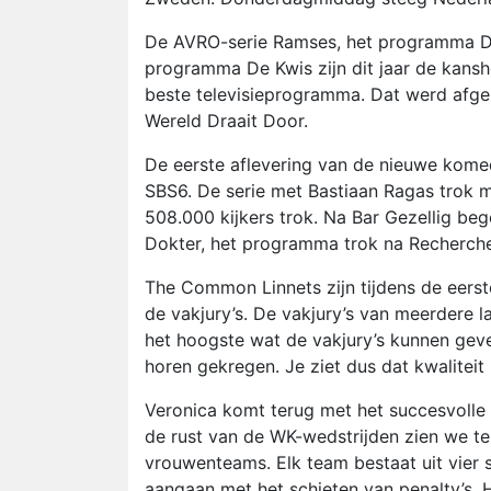
De AVRO-serie Ramses, het programma De 
programma De Kwis zijn dit jaar de kansh
beste televisieprogramma. Dat werd afg
Wereld Draait Door.
De eerste aflevering van de nieuwe kome
SBS6. De serie met Bastiaan Ragas trok m
508.000 kijkers trok. Na Bar Gezellig b
Dokter, het programma trok na Rechercheu
The Common Linnets zijn tijdens de eerst
de vakjury’s. De vakjury’s van meerdere
het hoogste wat de vakjury’s kunnen gev
horen gekregen. Je ziet dus dat kwaliteit
Veronica komt terug met het succesvolle W
de rust van de WK-wedstrijden zien we te
vrouwenteams. Elk team bestaat uit vier 
aangaan met het schieten van penalty’s. Het