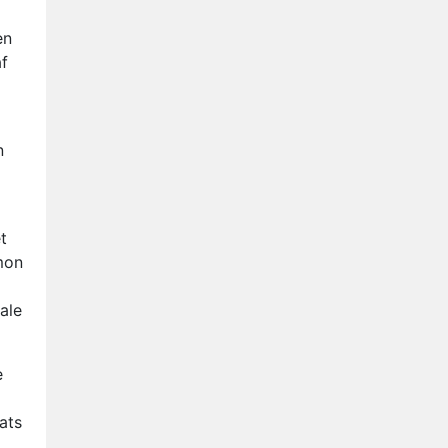
Anouk en Diederik verlaten
De Bondgenoten
en
af
AVROTROS komt met reboot
van Fort Alpha
Henny Huisman herkent B&B
Vol Liefde-deelnemer Fred
n
niet terug op televisie
Omroep Zwart volgt jonge
emigranten in nieuwe
realityserie Welkom Terug
t
mon
ale
e
ats