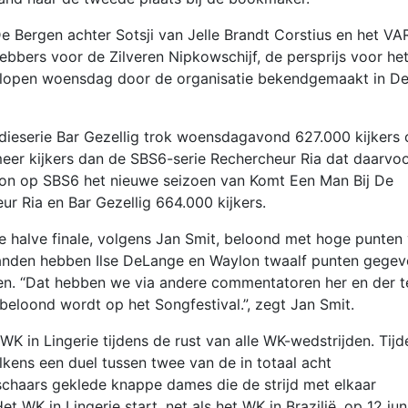
Bergen achter Sotsji van Jelle Brandt Corstius en het VA
ebbers voor de Zilveren Nipkowschijf, de persprijs voor he
elopen woensdag door de organisatie bekendgemaakt in D
dieserie Bar Gezellig trok woensdagavond 627.000 kijkers
eer kijkers dan de SBS6-serie Rechercheur Ria dat daarvo
egon op SBS6 het nieuwe seizoen van Komt Een Man Bij De
r Ria en Bar Gezellig 664.000 kijkers.
e halve finale, volgens Jan Smit, beloond met hoge punten
 landen hebben Ilse DeLange en Waylon twaalf punten gegev
en. “Dat hebben we via andere commentatoren her en der t
 beloond wordt op het Songfestival.”, zegt Jan Smit.
K in Lingerie tijdens de rust van alle WK-wedstrijden. Tijd
lkens een duel tussen twee van de in totaal acht
schaars geklede knappe dames die de strijd met elkaar
 WK in Lingerie start, net als het WK in Brazilië, op 12 juni