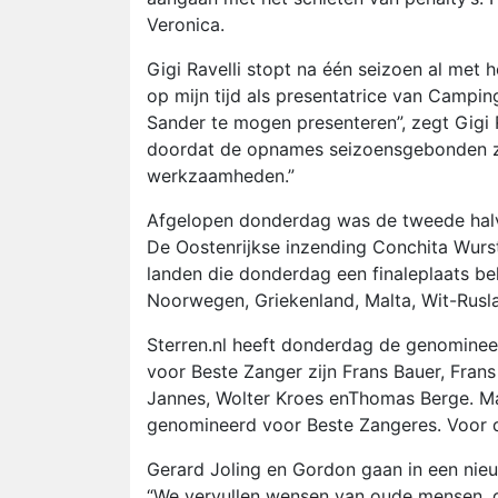
Veronica.
Gigi Ravelli stopt na één seizoen al met h
op mijn tijd als presentatrice van Campi
Sander te mogen presenteren”, zegt Gigi R
doordat de opnames seizoensgebonden zij
werkzaamheden.”
Afgelopen donderdag was de tweede halve
De Oostenrijkse inzending Conchita Wurs
landen die donderdag een finaleplaats be
Noorwegen, Griekenland, Malta, Wit-Rusla
Sterren.nl heeft donderdag de genomine
voor Beste Zanger zijn Frans Bauer, Frans
Jannes, Wolter Kroes enThomas Berge. Mar
genomineerd voor Beste Zangeres. Voor d
Gerard Joling en Gordon gaan in een nie
“We vervullen wensen van oude mensen, d