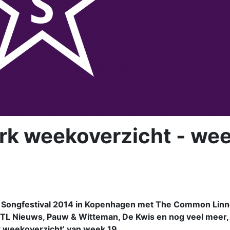
k weekoverzicht - we
 Songfestival 2014 in Kopenhagen met The Common Linn
RTL Nieuws, Pauw & Witteman, De Kwis en nog veel meer,
k weekoverzicht’ van week 19.