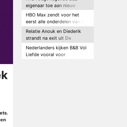
eigenaar toe aan nieuw
seizoen B&B Vol Liefde
HBO Max zendt voor het
eerst alle onderdelen van het
EK Atletiek uit
Relatie Anouk en Diederik
strandt na exit uit De
Bondgenoten
Nederlanders kijken B&B Vol
Liefde vooral voor
ongemakkelijke momenten
Ron Jans maakt dit seizoen
zijn opwachting als analist
ek
Deze tien BN'ers doen mee
aan het nieuwe seizoen van
Bestemming X
Vanavond op tv:
jubileumseizoen van Van
Onschatbare Waarde gaat
Winnaar 31e cyclus De
ets.
van start
Bondgenoten gelekt
 en