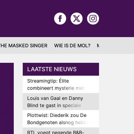
THE MASKED SINGER
WIE IS DE MOL?
MAFS
LAATSTE NIEUWS
Streamingtip: Élite
combineert mysterie met
romantie
Louis van Gaal en Danny
Blind te gast in speciale
aflevering van Tussen de
Plottwist: Diederik zou De
Palen
Bondgenoten alsnog hebben
verlaten
RTL voegt negende B&B-