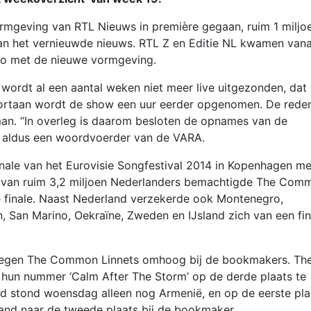
mgeving van RTL Nieuws in première gegaan, ruim 1 miljo
van het vernieuwde nieuws. RTL Z en Editie NL kwamen van
io met de nieuwe vormgeving.
ordt al een aantal weken niet meer live uitgezonden, dat
ortaan wordt de show een uur eerder opgenomen. De rede
man. “In overleg is daarom besloten de opnames van de
”, aldus een woordvoerder van de VARA.
nale van het Eurovisie Songfestival 2014 in Kopenhagen me
 van ruim 3,2 miljoen Nederlanders bemachtigde The Com
ve finale. Naast Nederland verzekerde ook Montenegro,
, San Marino, Oekraïne, Zweden en IJsland zich van een fin
stegen The Common Linnets omhoog bij de bookmakers. Th
n nummer ‘Calm After The Storm’ op de derde plaats te
d stond woensdag alleen nog Armenië, en op de eerste pla
d naar de tweede plaats bij de bookmaker.