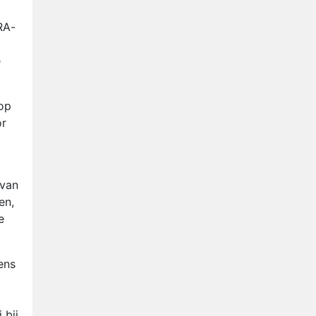
RA-
t
e
 op
or
 van
en,
e
ens
 bij