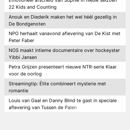
Emotioneel afscheid van Sophie in nieuw seizoen
22 Kids and Counting
Anouk en Diederik maken het wel héél gezellig in
De Bondgenoten
NPO herhaalt vanavond aflevering van De Kist met
Peter Faber
NOS maakt intieme documentaire over hockeyster
Yibbi Jansen
Petra Grijzen presenteert nieuwe NTR-serie Klaar
voor de oorlog
Streamingtip: Élite combineert mysterie met
romantie
Louis van Gaal en Danny Blind te gast in speciale
aflevering van Tussen de Palen
Plottwist: Diederik zou De Bondgenoten alsnog
hebben verlaten