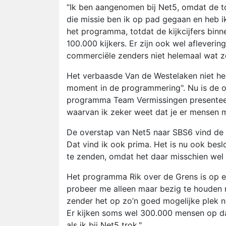
“Ik ben aangenomen bij Net5, omdat de t
die missie ben ik op pad gegaan en heb 
het programma, totdat de kijkcijfers binn
100.000 kijkers. Er zijn ook wel aflever
commerciële zenders niet helemaal wat z
Het verbaasde Van de Westelaken niet hee
moment in de programmering". Nu is de o
programma Team Vermissingen presenteert.
waarvan ik zeker weet dat je er mensen m
De overstap van Net5 naar SBS6 vind de p
Dat vind ik ook prima. Het is nu ook bes
te zenden, omdat het daar misschien wel b
Het programma Rik over de Grens is op een 
probeer me alleen maar bezig te houden 
zender het op zo’n goed mogelijke plek nee
Er kijken soms wel 300.000 mensen op dat t
als ik bij Net5 trok."