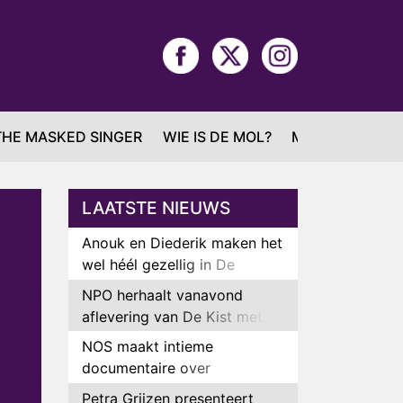
THE MASKED SINGER
WIE IS DE MOL?
MAFS
LAATSTE NIEUWS
Anouk en Diederik maken het
wel héél gezellig in De
Bondgenoten
NPO herhaalt vanavond
aflevering van De Kist met
Peter Faber
NOS maakt intieme
documentaire over
hockeyster Yibbi Jansen
Petra Grijzen presenteert