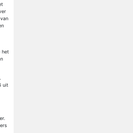
Ron Jans maakt dit seizoen
et
zijn opwachting als analist
ver
 van
Deze tien BN'ers doen mee
en
aan het nieuwe seizoen van
Bestemming X
Vanavond op tv:
jubileumseizoen van Van
Onschatbare Waarde gaat
 het
Winnaar 31e cyclus De
van start
en
Bondgenoten gelekt
.
 uit
er.
kers