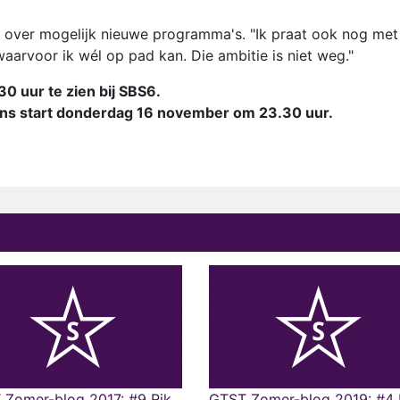
 over mogelijk nieuwe programma's. "Ik praat ook nog met
arvoor ik wél op pad kan. Die ambitie is niet weg."
 uur te zien bij SBS6.
ens start donderdag 16 november om 23.30 uur.
 Zomer-blog 2017: #9 Rik
GTST Zomer-blog 2019: #4 