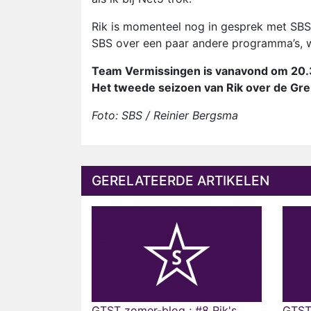
Rik is momenteel nog in gesprek met SBS
SBS over een paar andere programma’s, wa
Team Vermissingen is vanavond om 20.30
Het tweede seizoen van Rik over de Gr
Foto: SBS / Reinier Bergsma
GERELATEERDE ARTIKELEN
GTST zomer-blog ; #8 Rik's
GTST