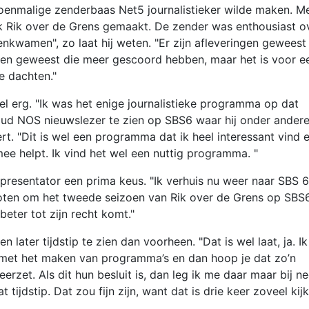
oenmalige zenderbaas Net5 journalistieker wilde maken. M
ik Rik over de Grens gemaakt. De zender was enthousiast o
enkwamen", zo laat hij weten. "Er zijn afleveringen geweest
ingen geweest die meer gescoord hebben, maar het is voor e
e dachten."
l erg. "Ik was het enige journalistieke programma op dat
ud NOS nieuwslezer te zien op SBS6 waar hij onder andere
 "Dit is wel een programma dat ik heel interessant vind 
ee helpt. Ik vind het wel een nuttig programma. "
resentator een prima keus. "Ik verhuis nu weer naar SBS 6
loten om het tweede seizoen van Rik over de Grens op SBS6
eter tot zijn recht komt."
later tijdstip te zien dan voorheen. "Dat is wel laat, ja. Ik
met het maken van programma’s en dan hoop je dat zo’n
rzet. Als dit hun besluit is, dan leg ik me daar maar bij ne
ijdstip. Dat zou fijn zijn, want dat is drie keer zoveel kij