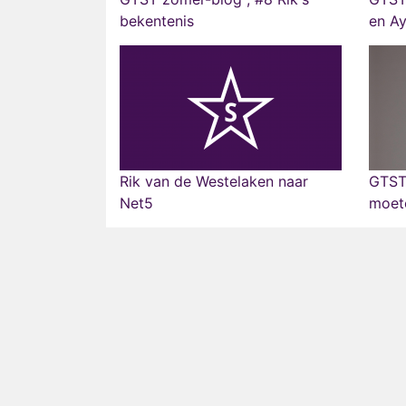
bekentenis
en A
Rik van de Westelaken naar
GTST 
Net5
moete