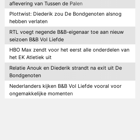
aflevering van Tussen de Palen
Plottwist: Diederik zou De Bondgenoten alsnog
hebben verlaten
RTL voegt negende B&B-eigenaar toe aan nieuw
seizoen B&B Vol Liefde
HBO Max zendt voor het eerst alle onderdelen van
het EK Atletiek uit
Relatie Anouk en Diederik strandt na exit uit De
Bondgenoten
Nederlanders kijken B&B Vol Liefde vooral voor
ongemakkelijke momenten
Ron Jans maakt dit seizoen zijn opwachting als
analist
Deze tien BN'ers doen mee aan het nieuwe seizoen
van Bestemming X
Vanavond op tv: jubileumseizoen van Van