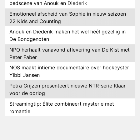
bedscène van Anouk en Diederik
Emotioneel afscheid van Sophie in nieuw seizoen
22 Kids and Counting
Anouk en Diederik maken het wel héél gezellig in
De Bondgenoten
NPO herhaalt vanavond aflevering van De Kist met
Peter Faber
NOS maakt intieme documentaire over hockeyster
Yibbi Jansen
Petra Grijzen presenteert nieuwe NTR-serie Klaar
voor de oorlog
Streamingtip: Élite combineert mysterie met
romantie
Louis van Gaal en Danny Blind te gast in speciale
aflevering van Tussen de Palen
Plottwist: Diederik zou De Bondgenoten alsnog