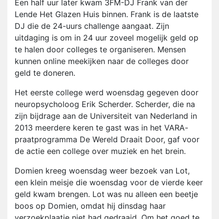
Een half uur later kwam 3FM-DJ Frank van der
Lende Het Glazen Huis binnen. Frank is de laatste
DJ die de 24-uurs challenge aangaat. Zijn
uitdaging is om in 24 uur zoveel mogelijk geld op
te halen door colleges te organiseren. Mensen
kunnen online meekijken naar de colleges door
geld te doneren.
Het eerste college werd woensdag gegeven door
neuropsycholoog Erik Scherder. Scherder, die na
zijn bijdrage aan de Universiteit van Nederland in
2013 meerdere keren te gast was in het VARA-
praatprogramma De Wereld Draait Door, gaf voor
de actie een college over muziek en het brein.
Domien kreeg woensdag weer bezoek van Lot,
een klein meisje die woensdag voor de vierde keer
geld kwam brengen. Lot was nu alleen een beetje
boos op Domien, omdat hij dinsdag haar
verzoekplaatje niet had gedraaid. Om het goed te