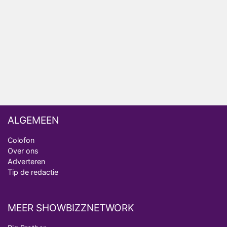
Deze tien BN'ers doen mee aan het nieuwe seizoen
van Bestemming X
Vanavond op tv: jubileumseizoen van Van
Onschatbare Waarde gaat van start
Winnaar 31e cyclus De Bondgenoten gelekt
ALGEMEEN
Colofon
Over ons
Adverteren
Tip de redactie
MEER SHOWBIZZNETWORK