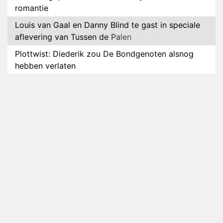
romantie
Louis van Gaal en Danny Blind te gast in speciale
aflevering van Tussen de Palen
Plottwist: Diederik zou De Bondgenoten alsnog
hebben verlaten
RTL voegt negende B&B-eigenaar toe aan nieuw
seizoen B&B Vol Liefde
HBO Max zendt voor het eerst alle onderdelen van
het EK Atletiek uit
Relatie Anouk en Diederik strandt na exit uit De
Bondgenoten
Nederlanders kijken B&B Vol Liefde vooral voor
ongemakkelijke momenten
Ron Jans maakt dit seizoen zijn opwachting als
analist