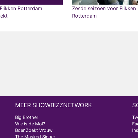
Flikken Rotterdam
Zesde seizoen voor Flikken
lekt
Rotterdam
MEER SHOWBIZZNETWORK
S
Big Brother
Tw
Wie is de Mol?
Fa
Boer Zoekt Vrouw
In
The Masked Singer