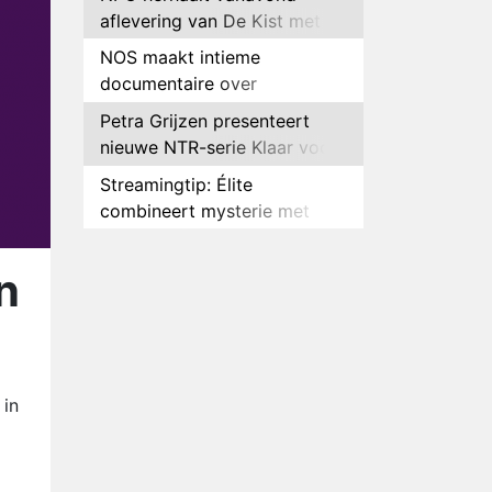
aflevering van De Kist met
Peter Faber
NOS maakt intieme
documentaire over
hockeyster Yibbi Jansen
Petra Grijzen presenteert
nieuwe NTR-serie Klaar voor
de oorlog
Streamingtip: Élite
combineert mysterie met
romantie
Louis van Gaal en Danny
Blind te gast in speciale
n
aflevering van Tussen de
Plottwist: Diederik zou De
Palen
Bondgenoten alsnog hebben
verlaten
RTL voegt negende B&B-
eigenaar toe aan nieuw
 in
seizoen B&B Vol Liefde
HBO Max zendt voor het
eerst alle onderdelen van het
EK Atletiek uit