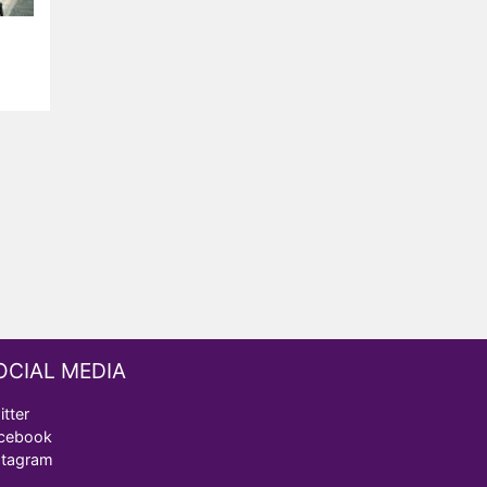
OCIAL MEDIA
itter
cebook
stagram