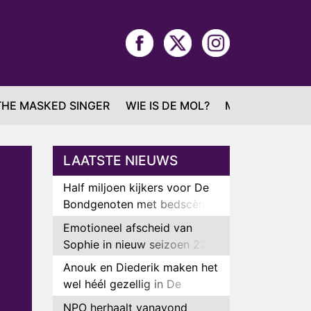
THE MASKED SINGER
WIE IS DE MOL?
MAFS
LAATSTE NIEUWS
Half miljoen kijkers voor De
Bondgenoten met bedscène
van Anouk en Diederik
Emotioneel afscheid van
Sophie in nieuw seizoen 22
Kids and Counting
Anouk en Diederik maken het
wel héél gezellig in De
Bondgenoten
NPO herhaalt vanavond