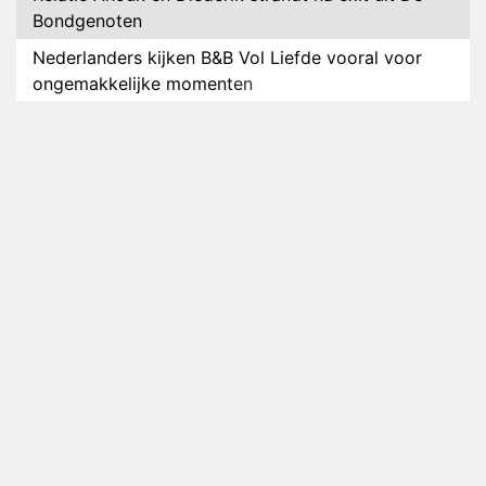
Bondgenoten
Nederlanders kijken B&B Vol Liefde vooral voor
ongemakkelijke momenten
Ron Jans maakt dit seizoen zijn opwachting als
analist
Deze tien BN'ers doen mee aan het nieuwe seizoen
van Bestemming X
Vanavond op tv: jubileumseizoen van Van
Onschatbare Waarde gaat van start
Winnaar 31e cyclus De Bondgenoten gelekt
Anouk en Diederik verlaten De Bondgenoten
AVROTROS komt met reboot van Fort Alpha
Henny Huisman herkent B&B Vol Liefde-deelnemer
Fred niet terug op televisie
Omroep Zwart volgt jonge emigranten in nieuwe