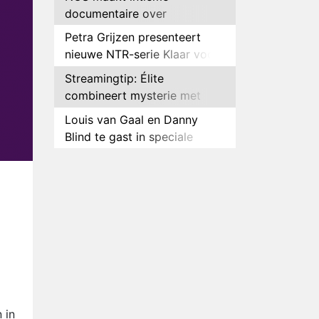
documentaire over
hockeyster Yibbi Jansen
Petra Grijzen presenteert
nieuwe NTR-serie Klaar voor
de oorlog
Streamingtip: Élite
combineert mysterie met
romantie
Louis van Gaal en Danny
Blind te gast in speciale
aflevering van Tussen de
Plottwist: Diederik zou De
Palen
Bondgenoten alsnog hebben
verlaten
RTL voegt negende B&B-
eigenaar toe aan nieuw
seizoen B&B Vol Liefde
HBO Max zendt voor het
eerst alle onderdelen van het
EK Atletiek uit
Relatie Anouk en Diederik
strandt na exit uit De
 in
Bondgenoten