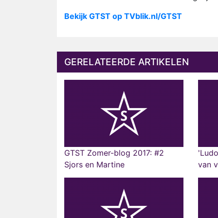
Bekijk GTST op TVblik.nl/GTST
GERELATEERDE ARTIKELEN
GTST Zomer-blog 2017: #2
'Ludo
Sjors en Martine
van v