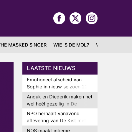
THE MASKED SINGER
WIE IS DE MOL?
MAFS
LAATSTE NIEUWS
Emotioneel afscheid van
Sophie in nieuw seizoen 22
Kids and Counting
Anouk en Diederik maken het
wel héél gezellig in De
Bondgenoten
NPO herhaalt vanavond
aflevering van De Kist met
Peter Faber
NOS maakt intieme