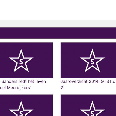
 Sanders redt het leven
Jaaroverzicht 2014: GTST d
eel Meerdijkers'
2