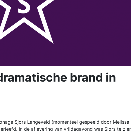
 dramatische brand in
sonage Sjors Langeveld (momenteel gespeeld door Melissa
erleefd. In de aflevering van vrijdagavond was Sjors te zien