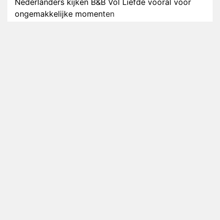
Nederlanders kijken B&B Vol Liefde vooral voor
ongemakkelijke momenten
Ron Jans maakt dit seizoen zijn opwachting als
analist
Deze tien BN'ers doen mee aan het nieuwe seizoen
van Bestemming X
Vanavond op tv: jubileumseizoen van Van
Onschatbare Waarde gaat van start
Winnaar 31e cyclus De Bondgenoten gelekt
Anouk en Diederik verlaten De Bondgenoten
AVROTROS komt met reboot van Fort Alpha
Henny Huisman herkent B&B Vol Liefde-deelnemer
Fred niet terug op televisie
Omroep Zwart volgt jonge emigranten in nieuwe
realityserie Welkom Terug