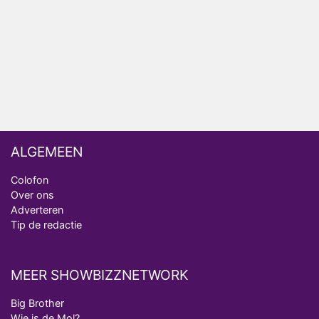
ongemakkelijke momenten
Ron Jans maakt dit seizoen zijn opwachting als
analist
Deze tien BN'ers doen mee aan het nieuwe seizoen
van Bestemming X
ALGEMEEN
Colofon
Over ons
Adverteren
Tip de redactie
MEER SHOWBIZZNETWORK
Big Brother
Wie is de Mol?