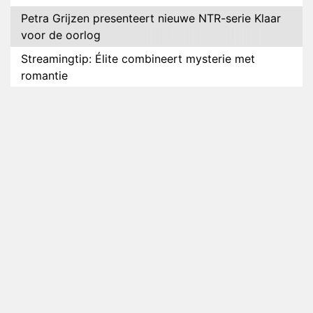
Petra Grijzen presenteert nieuwe NTR-serie Klaar
voor de oorlog
Streamingtip: Élite combineert mysterie met
romantie
Louis van Gaal en Danny Blind te gast in speciale
aflevering van Tussen de Palen
Plottwist: Diederik zou De Bondgenoten alsnog
hebben verlaten
RTL voegt negende B&B-eigenaar toe aan nieuw
seizoen B&B Vol Liefde
HBO Max zendt voor het eerst alle onderdelen van
het EK Atletiek uit
Relatie Anouk en Diederik strandt na exit uit De
Bondgenoten
Nederlanders kijken B&B Vol Liefde vooral voor