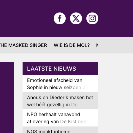
THE MASKED SINGER
WIE IS DE MOL?
MAFS
LAATSTE NIEUWS
Emotioneel afscheid van
Sophie in nieuw seizoen 22
Kids and Counting
Anouk en Diederik maken het
wel héél gezellig in De
Bondgenoten
NPO herhaalt vanavond
aflevering van De Kist met
Peter Faber
NOS maakt intieme