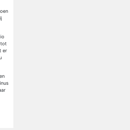
Nederlanders kijken B&B Vol
Liefde vooral voor
doen
ongemakkelijke momenten
j
Ron Jans maakt dit seizoen
zijn opwachting als analist
Deze tien BN'ers doen mee
io
aan het nieuwe seizoen van
tot
Bestemming X
t er
Vanavond op tv:
u
jubileumseizoen van Van
Onschatbare Waarde gaat
van start
ken
inus
aar