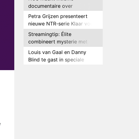
documentaire over
hockeyster Yibbi Jansen
Petra Grijzen presenteert
nieuwe NTR-serie Klaar voor
de oorlog
Streamingtip: Élite
combineert mysterie met
romantie
Louis van Gaal en Danny
Blind te gast in speciale
aflevering van Tussen de
Plottwist: Diederik zou De
Palen
Bondgenoten alsnog hebben
verlaten
RTL voegt negende B&B-
eigenaar toe aan nieuw
seizoen B&B Vol Liefde
HBO Max zendt voor het
eerst alle onderdelen van het
EK Atletiek uit
Relatie Anouk en Diederik
e
strandt na exit uit De
Bondgenoten