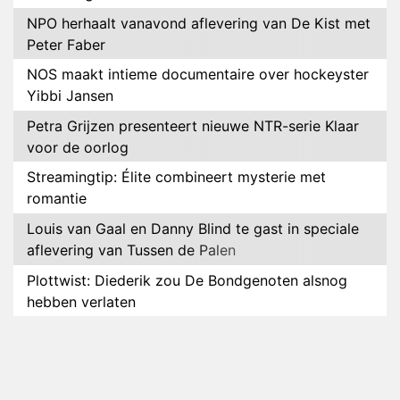
NPO herhaalt vanavond aflevering van De Kist met
Peter Faber
NOS maakt intieme documentaire over hockeyster
Yibbi Jansen
Petra Grijzen presenteert nieuwe NTR-serie Klaar
voor de oorlog
Streamingtip: Élite combineert mysterie met
romantie
Louis van Gaal en Danny Blind te gast in speciale
aflevering van Tussen de Palen
Plottwist: Diederik zou De Bondgenoten alsnog
hebben verlaten
RTL voegt negende B&B-eigenaar toe aan nieuw
seizoen B&B Vol Liefde
HBO Max zendt voor het eerst alle onderdelen van