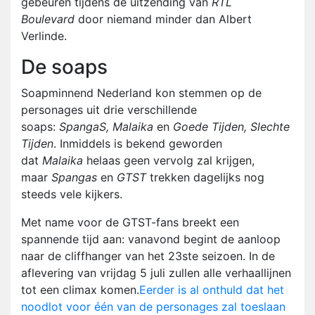
gebeuren tijdens de uitzending van
RTL
Boulevard
door niemand minder dan Albert
Verlinde.
De soaps
Soapminnend Nederland kon stemmen op de
personages uit drie verschillende
soaps:
SpangaS, Malaika
en
Goede Tijden, Slechte
Tijden
. Inmiddels is bekend geworden
dat
Malaika
helaas geen vervolg zal krijgen,
maar
Spangas
en
GTST
trekken dagelijks nog
steeds vele kijkers.
Met name voor de GTST-fans breekt een
spannende tijd aan: vanavond begint de aanloop
naar de cliffhanger van het 23ste seizoen. In de
aflevering van vrijdag 5 juli zullen alle verhaallijnen
tot een climax komen.
Eerder is al onthuld dat het
noodlot voor één van de personages zal toeslaan