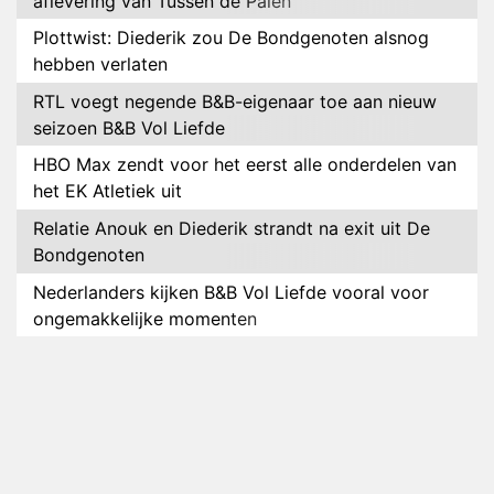
aflevering van Tussen de Palen
Plottwist: Diederik zou De Bondgenoten alsnog
hebben verlaten
RTL voegt negende B&B-eigenaar toe aan nieuw
seizoen B&B Vol Liefde
HBO Max zendt voor het eerst alle onderdelen van
het EK Atletiek uit
Relatie Anouk en Diederik strandt na exit uit De
Bondgenoten
Nederlanders kijken B&B Vol Liefde vooral voor
ongemakkelijke momenten
Ron Jans maakt dit seizoen zijn opwachting als
analist
Deze tien BN'ers doen mee aan het nieuwe seizoen
van Bestemming X
Vanavond op tv: jubileumseizoen van Van