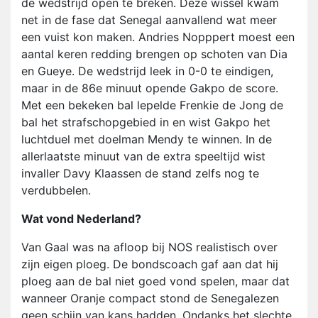
de wedstrijd open te breken. Deze wissel kwam
net in de fase dat Senegal aanvallend wat meer
een vuist kon maken. Andries Nopppert moest een
aantal keren redding brengen op schoten van Dia
en Gueye. De wedstrijd leek in 0-0 te eindigen,
maar in de 86e minuut opende Gakpo de score.
Met een bekeken bal lepelde Frenkie de Jong de
bal het strafschopgebied in en wist Gakpo het
luchtduel met doelman Mendy te winnen. In de
allerlaatste minuut van de extra speeltijd wist
invaller Davy Klaassen de stand zelfs nog te
verdubbelen.
Wat vond Nederland?
Van Gaal was na afloop bij NOS realistisch over
zijn eigen ploeg. De bondscoach gaf aan dat hij
ploeg aan de bal niet goed vond spelen, maar dat
wanneer Oranje compact stond de Senegalezen
geen schijn van kans hadden. Ondanks het slechte