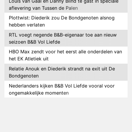
Louis van Gaal en Danny Blind te gast in speciale
aflevering van Tussen de Palen
Plottwist: Diederik zou De Bondgenoten alsnog
hebben verlaten
RTL voegt negende B&B-eigenaar toe aan nieuw
seizoen B&B Vol Liefde
HBO Max zendt voor het eerst alle onderdelen van
het EK Atletiek uit
Relatie Anouk en Diederik strandt na exit uit De
Bondgenoten
Nederlanders kijken B&B Vol Liefde vooral voor
ongemakkelijke momenten
Ron Jans maakt dit seizoen zijn opwachting als
analist
Deze tien BN'ers doen mee aan het nieuwe seizoen
van Bestemming X