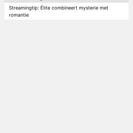
Streamingtip: Élite combineert mysterie met
romantie
Louis van Gaal en Danny Blind te gast in speciale
aflevering van Tussen de Palen
Plottwist: Diederik zou De Bondgenoten alsnog
hebben verlaten
RTL voegt negende B&B-eigenaar toe aan nieuw
seizoen B&B Vol Liefde
HBO Max zendt voor het eerst alle onderdelen van
het EK Atletiek uit
Relatie Anouk en Diederik strandt na exit uit De
Bondgenoten
Nederlanders kijken B&B Vol Liefde vooral voor
ongemakkelijke momenten
Ron Jans maakt dit seizoen zijn opwachting als