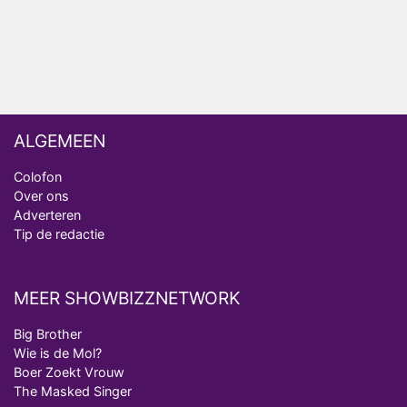
analist
Deze tien BN'ers doen mee aan het nieuwe seizoen
van Bestemming X
ALGEMEEN
Colofon
Over ons
Adverteren
Tip de redactie
MEER SHOWBIZZNETWORK
Big Brother
Wie is de Mol?
Boer Zoekt Vrouw
The Masked Singer