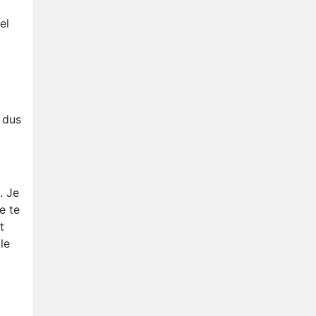
Relatie Anouk en Diederik
strandt na exit uit De
el
Bondgenoten
Nederlanders kijken B&B Vol
Liefde vooral voor
ongemakkelijke momenten
Ron Jans maakt dit seizoen
zijn opwachting als analist
 dus
Deze tien BN'ers doen mee
aan het nieuwe seizoen van
Bestemming X
. Je
e te
t
le