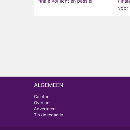
finale vol licht en passie!
Final
voor 
ALGEMEEN
Colofon
Over ons
Adverteren
Tip de redactie