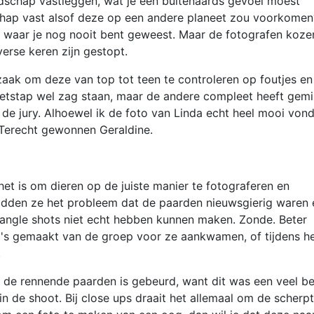
dschap vastleggen, wat je een buitenaards gevoel moest
chap vast alsof deze op een andere planeet zou voorkomen
and waar je nog nooit bent geweest. Maar de fotografen koze
erse keren zijn gestopt.
k zaak om deze van top tot teen te controleren op foutjes en
etstap wel zag staan, maar de andere compleet heeft gemi
t de jury. Alhoewel ik de foto van Linda echt heel mooi vond
. Terecht gewonnen Geraldine.
het is om dieren op de juiste manier te fotograferen en
hadden ze het probleem dat de paarden nieuwsgierig waren 
 angle shots niet echt hebben kunnen maken. Zonde. Beter
o's gemaakt van de groep voor ze aankwamen, of tijdens h
.
 de rennende paarden is gebeurd, want dit was een veel be
n de shoot. Bij close ups draait het allemaal om de scherp