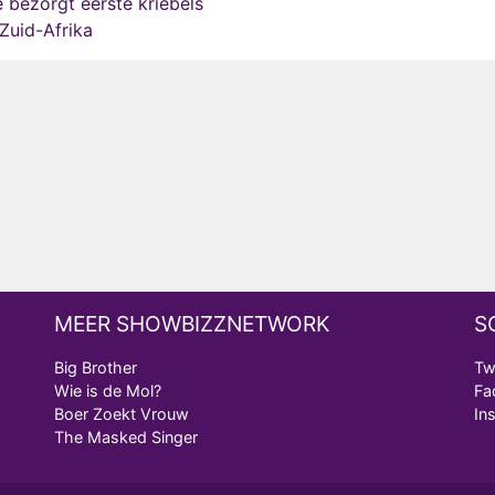
e bezorgt eerste kriebels
Zuid-Afrika
MEER SHOWBIZZNETWORK
S
Big Brother
Tw
Wie is de Mol?
Fa
Boer Zoekt Vrouw
In
The Masked Singer