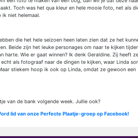
t om een foto te maken van een oog, dan wil je dat deze naa
maakt. Toch was het qua kleur en hele mooie foto, net als di
 ik niet helemaal.
ebben die het hele seizoen heen laten zien dat ze het kunn
n. Beide zijn het leuke personages om naar te kijken tijde
an harte. Wie er gaat winnen? Ik denk Geraldine. Zij heeft z
 echt als fotograaf naar de dingen te kijken, waar Linda s
 Maar stiekem hoop ik ook op Linda, omdat ze gewoon een
ntje van de bank volgende week. Jullie ook?
ord lid van onze Perfecte Plaatje-groep op Facebook!