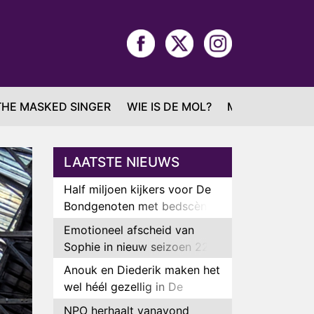
THE MASKED SINGER
WIE IS DE MOL?
MAFS
LAATSTE NIEUWS
Half miljoen kijkers voor De
Bondgenoten met bedscène
van Anouk en Diederik
Emotioneel afscheid van
Sophie in nieuw seizoen 22
Kids and Counting
Anouk en Diederik maken het
wel héél gezellig in De
Bondgenoten
NPO herhaalt vanavond