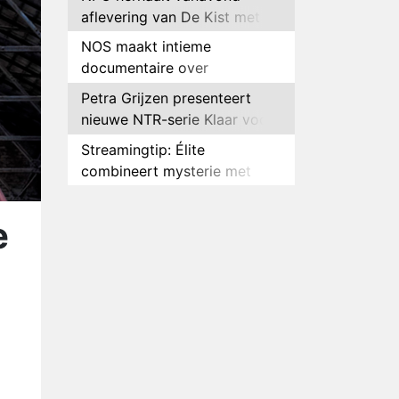
aflevering van De Kist met
Peter Faber
NOS maakt intieme
documentaire over
hockeyster Yibbi Jansen
Petra Grijzen presenteert
nieuwe NTR-serie Klaar voor
de oorlog
Streamingtip: Élite
combineert mysterie met
romantie
Louis van Gaal en Danny
Blind te gast in speciale
e
aflevering van Tussen de
Plottwist: Diederik zou De
Palen
Bondgenoten alsnog hebben
verlaten
RTL voegt negende B&B-
eigenaar toe aan nieuw
seizoen B&B Vol Liefde
HBO Max zendt voor het
eerst alle onderdelen van het
EK Atletiek uit