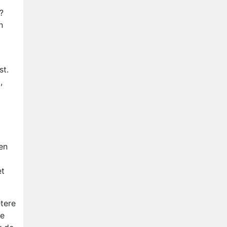
?
n
st.
,
en
et
tere
te