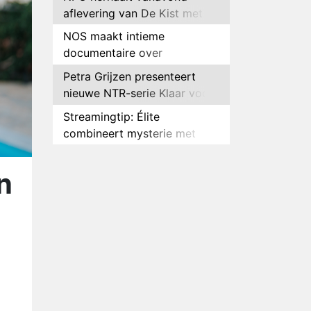
aflevering van De Kist met
Peter Faber
NOS maakt intieme
documentaire over
hockeyster Yibbi Jansen
Petra Grijzen presenteert
nieuwe NTR-serie Klaar voor
de oorlog
Streamingtip: Élite
combineert mysterie met
romantie
Louis van Gaal en Danny
Blind te gast in speciale
n
aflevering van Tussen de
Plottwist: Diederik zou De
Palen
Bondgenoten alsnog hebben
verlaten
RTL voegt negende B&B-
eigenaar toe aan nieuw
seizoen B&B Vol Liefde
HBO Max zendt voor het
eerst alle onderdelen van het
EK Atletiek uit