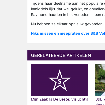
Tijdens haar deelname aan het populaire 
Inmiddels lijkt dat wél gelukt, en opvall
Raymond hadden in het verleden al een re
Nu hebben ze elkaar opnieuw gevonden, e
Niks missen en meepraten over B&B Vol
GERELATEERDE ARTIKELEN
Mijn Zaak Is De Beste: Vislucht?!
B&B V
door