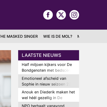
THE MASKED SINGER
WIE IS DE MOL?
MAFS
LAATSTE NIEUWS
Half miljoen kijkers voor De
Bondgenoten met bedscène
van Anouk en Diederik
Emotioneel afscheid van
Sophie in nieuw seizoen 22
Kids and Counting
Anouk en Diederik maken het
wel héél gezellig in De
Bondgenoten
NPO herhaalt vanavond