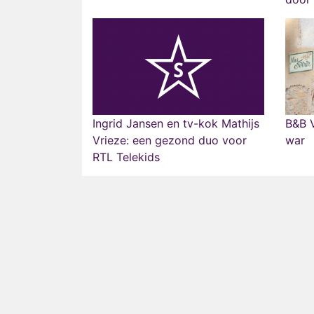
Ingrid Jansen en tv-kok Mathijs
B&B V
Vrieze: een gezond duo voor
war
RTL Telekids