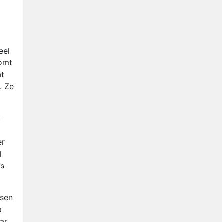
eel
komt
at
. Ze
e
er
l
es
ssen
p
ar