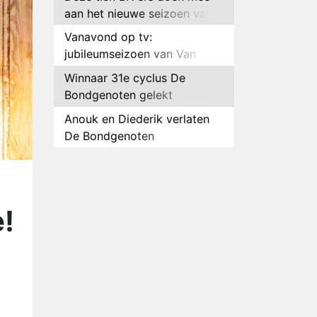
aan het nieuwe seizoen van
Bestemming X
Vanavond op tv:
jubileumseizoen van Van
Onschatbare Waarde gaat
Winnaar 31e cyclus De
van start
Bondgenoten gelekt
Anouk en Diederik verlaten
De Bondgenoten
AVROTROS komt met reboot
van Fort Alpha
Henny Huisman herkent B&B
e!
Vol Liefde-deelnemer Fred
niet terug op televisie
Omroep Zwart volgt jonge
emigranten in nieuwe
realityserie Welkom Terug
Arnout Hauben en vrienden
doorkruisen de Pyreneeën in
nieuwe tv-serie