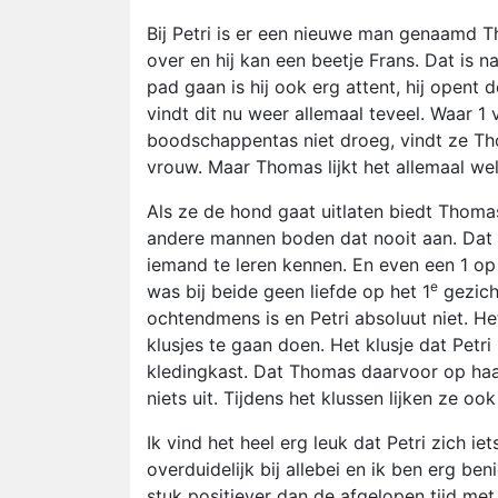
Bij Petri is er een nieuwe man genaamd T
over en hij kan een beetje Frans. Dat is n
pad gaan is hij ook erg attent, hij opent
vindt dit nu weer allemaal teveel. Waar
boodschappentas niet droeg, vindt ze Tho
vrouw. Maar Thomas lijkt het allemaal we
Als ze de hond gaat uitlaten biedt Thoma
andere mannen boden dat nooit aan. Dat v
iemand te leren kennen. En even een 1 o
e
was bij beide geen liefde op het 1
gezich
ochtendmens is en Petri absoluut niet. He
klusjes te gaan doen. Het klusje dat Petr
kledingkast. Dat Thomas daarvoor op ha
niets uit. Tijdens het klussen lijken ze oo
Ik vind het heel erg leuk dat Petri zich ie
overduidelijk bij allebei en ik ben erg be
stuk positiever dan de afgelopen tijd me