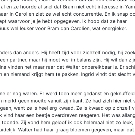
 al en ze hoorde al snel dat Bram niet echt interesse in Yam
ar in Carolien ziet ze wel echt concurrentie. En ik snap o
ncept waarvoor je je hebt opgegeven. Ik hoop dat ze haar
d Suus wel leuker voor Bram dan Carolien, wat energieker.
ders dan anders. Hij heeft tijd voor zichzelf nodig, hij zoe
 een partner, maar hij moet wel in balans zijn. Hij wil dan zij
ina vinden het maar raar dat Walter onbereikbaar is. Er sch
 en niemand krijgt hem te pakken. Ingrid vindt dat slecht 
nne er nog waren. Er werd toen meer gedanst en geknuffeld
n merkt geen moeite vanuit zijn kant. Ze had zich hier niet 
aan, want ze is heel erg kwaad. Ze is kwaad op zichzelf 
. Ik vind haar een beetje overdreven reageren. Het was allan
r toonde. Zij vond hem geloof ik ook helemaal niet zo leuk,
uidelijk. Walter had haar graag bloemen gegeven, maar dat