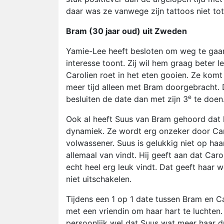
daar was ze vanwege zijn tattoos niet to
Bram (30 jaar oud) uit Zweden
Yamie-Lee heeft besloten om weg te gaan.
interesse toont. Zij wil hem graag beter
Carolien roet in het eten gooien. Ze kom
meer tijd alleen met Bram doorgebracht. 
e
besluiten de date dan met zijn 3
te doen
Ook al heeft Suus van Bram gehoord dat h
dynamiek. Ze wordt erg onzeker door Caro
volwassener. Suus is gelukkig niet op haa
allemaal van vindt. Hij geeft aan dat Caro
echt heel erg leuk vindt. Dat geeft haar
niet uitschakelen.
Tijdens een 1 op 1 date tussen Bram en Car
met een vriendin om haar hart te luchten
persoonlijk wel dat Suus wat meer haar d