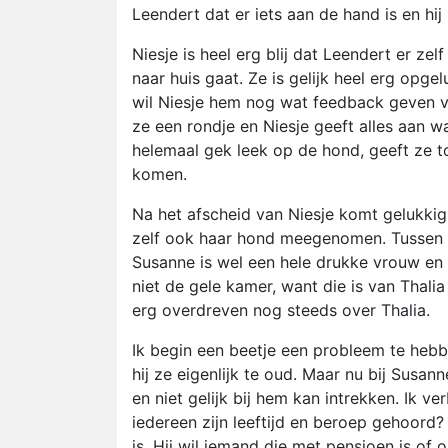
Leendert dat er iets aan de hand is en hij 
Niesje is heel erg blij dat Leendert er zel
naar huis gaat. Ze is gelijk heel erg opg
wil Niesje hem nog wat feedback geven v
ze een rondje en Niesje geeft alles aan w
helemaal gek leek op de hond, geeft ze 
komen.
Na het afscheid van Niesje komt gelukki
zelf ook haar hond meegenomen. Tussen de
Susanne is wel een hele drukke vrouw en ik
niet de gele kamer, want die is van Thali
erg overdreven nog steeds over Thalia.
Ik begin een beetje een probleem te hebbe
hij ze eigenlijk te oud. Maar nu bij Susan
en niet gelijk bij hem kan intrekken. Ik ve
iedereen zijn leeftijd en beroep gehoord
is. Hij wil iemand die met pensioen is of