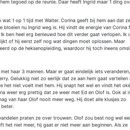
 hem tegoed op de reunie. Daar heeft Ingrid maar 1 ding ov
 wat 1 op 1 tijd met Walter. Corina geeft bij hem aan dat z
e bloeien nu Ingrid weg is. Hij vindt de energie van Corina f
. Ik ben heel erg benieuwd hoe dit verder gaat verlopen. Ik
lijkt of hij eerst zelf nog wat dingen moet oplossen. Maar
leerd op de heksenopleiding, waardoor hij toch ineens omsl
k met haar 3 mannen. Maar er gaat eindelijk iets veranderen,
Gerry. Gelukkig niet zo eerlijk dat ze aan hem gaat vertellen
ze het niet voelt met hem. Hij snapt het wel en vindt het o
rna weer erg prettig dat ze weer met Ed en Olof is. Ook al i
mag van haar Olof nooit meer weg. Hij doet alle klusjes zo
 beter.
wandelen praten ze over trouwen. Olof zou best nog wel ee
t het niet meer, hij gaat er niet meer aan beginnen. Als ze