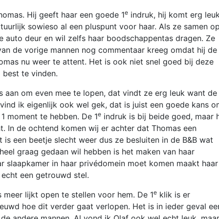
e
homas. Hij geeft haar een goede 1
indruk, hij komt erg leu
atuurlijk sowieso al een pluspunt voor haar. Als ze samen o
 de auto deur en wil zelfs haar boodschappentas dragen. Ze
 1 van de vorige mannen nog commentaar kreeg omdat hij de
mas nu weer te attent. Het is ook niet snel goed bij deze
l best te vinden.
s aan om even mee te lopen, dat vindt ze erg leuk want de
ind ik eigenlijk ook wel gek, dat is juist een goede kans 
e
p 1 moment te hebben. De 1
indruk is bij beide goed, maar 
t. In de ochtend komen wij er achter dat Thomas een
t is een beetje slecht weer dus ze besluiten in de B&B wat
i heel graag gedaan wil hebben is het maken van haar
ar slaapkamer in haar privédomein moet komen maakt haar
k echt een getrouwd stel.
e
ts meer lijkt open te stellen voor hem. De 1
klik is er
nieuwd hoe dit verder gaat verlopen. Het is in ieder geval ee
t de andere mannen. Al vond ik Olaf ook wel echt leuk, maa