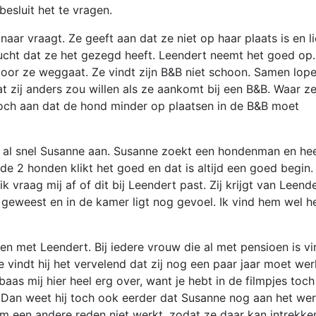
besluit het te vragen.
f naar vraagt. Ze geeft aan dat ze niet op haar plaats is en l
elucht dat ze het gezegd heeft. Leendert neemt het goed op
oor ze weggaat. Ze vindt zijn B&B niet schoon. Samen lop
at zij anders zou willen als ze aankomt bij een B&B. Waar z
toch aan dat de hond minder op plaatsen in de B&B moet
g al snel Susanne aan. Susanne zoekt een hondenman en he
 2 honden klikt het goed en dat is altijd een goed begin.
 vraag mij af of dit bij Leendert past. Zij krijgt van Leend
a geweest en in de kamer ligt nog gevoel. Ik vind hem wel h
n met Leendert. Bij iedere vrouw die al met pensioen is vi
ne vindt hij het vervelend dat zij nog een paar jaar moet we
rbaas mij hier heel erg over, want je hebt in de filmpjes toch
? Dan weet hij toch ook eerder dat Susanne nog aan het we
 om een andere reden niet werkt, zodat ze daar kan intrekke