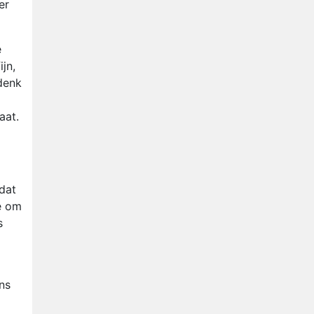
er
e
ijn,
 denk
aat.
 dat
ké om
s
ns