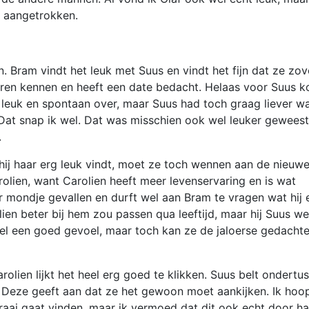
t aangetrokken.
 Bram vindt het leuk met Suus en vindt het fijn dat ze zov
 leren kennen en heeft een date bedacht. Helaas voor Suus 
t leuk en spontaan over, maar Suus had toch graag liever w
Dat snap ik wel. Dat was misschien ook wel leuker geweest
.
ij haar erg leuk vindt, moet ze toch wennen aan de nieuw
lien, want Carolien heeft meer levenservaring en is wat
r mondje gevallen en durft wel aan Bram te vragen wat hij 
lien beter bij hem zou passen qua leeftijd, maar hij Suus we
 wel een goed gevoel, maar toch kan ze de jaloerse gedacht
olien lijkt het heel erg goed te klikken. Suus belt ondertu
. Deze geeft aan dat ze het gewoon moet aankijken. Ik hoo
raai gaat vinden, maar ik vermoed dat dit ook echt door ha