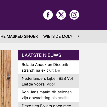
THE MASKED SINGER
WIE IS DE MOL?
MAFS
LAATSTE NIEUWS
Relatie Anouk en Diederik
strandt na exit uit De
Bondgenoten
Nederlanders kijken B&B Vol
Liefde vooral voor
ongemakkelijke momenten
Ron Jans maakt dit seizoen
zijn opwachting als analist
Deze tien BN'ers doen mee