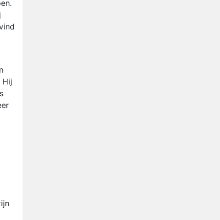
pen.
j
vind
n
 Hij
s
eer
ijn