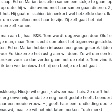
n slaap. Ed en Marian besluiten samen een stukje te gaan lo
op date, hij wil die avond met haar samen gaan dineren. Zi
 het. Hij gaat misschien binnenkort wel hetzelfde doen. Ik 
 om even alleen met haar te zijn. Zij zelf gaat het niet
nnen zelf komen.
e man aan bij haar B&B. Tom wordt opgevangen door Olof e
tige man, maar Tom is echt compleet het tegenovergestelde.
praten. Ed en Marian hebben intussen een goed gesprek tijden
oor Ed kiezen ze het rustig aan wil doen. Ze wil dan een k
reken voor ze dan verder gaan met de relatie. Tom vind ik
 ik ben wel benieuwd of hij een beetje de boel gaat
skleurig. Niesje wil eigenlijk alweer naar huis. Ze durft het
heel erg onwennig omdat ze nog nooit gedate heeft. Leendert
 haar een mooie vrouw. Hij geeft haar een rondleiding door z
benauwd, maar ze wil het niet laten merken. Toch merkt