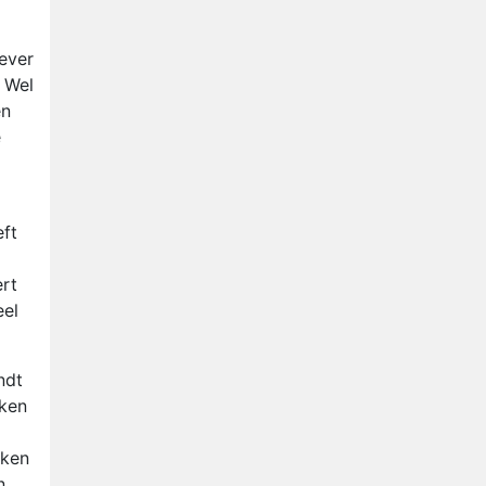
iever
. Wel
en
e
eft
ert
eel
ndt
rken
rken
n.