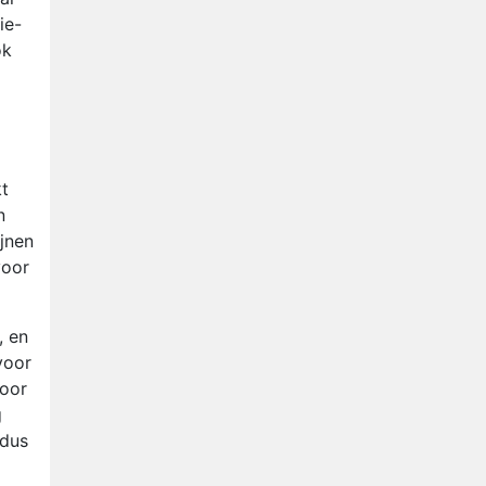
ie-
ok
kt
n
ijnen
voor
, en
voor
voor
g
 dus