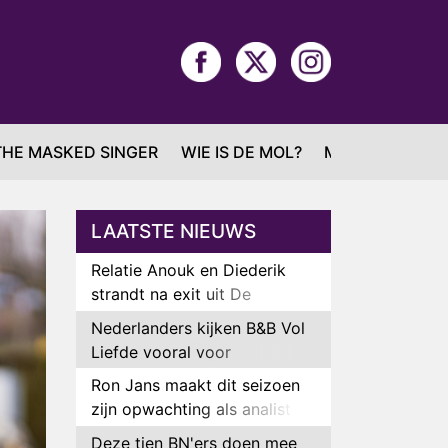
THE MASKED SINGER
WIE IS DE MOL?
MAFS
LAATSTE NIEUWS
Relatie Anouk en Diederik
strandt na exit uit De
Bondgenoten
Nederlanders kijken B&B Vol
Liefde vooral voor
ongemakkelijke momenten
Ron Jans maakt dit seizoen
zijn opwachting als analist
Deze tien BN'ers doen mee