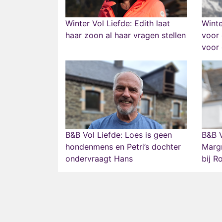
Winter Vol Liefde: Edith laat
Winte
haar zoon al haar vragen stellen
voor 
voor
B&B Vol Liefde: Loes is geen
B&B V
hondenmens en Petri’s dochter
Margr
ondervraagt Hans
bij R