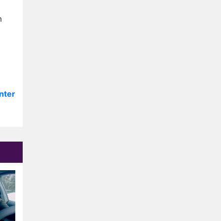
Op déze datum begint het
nieuwe seizoen van Vandaag
m
Inside
Anouk biecht gevoelens voor
Diederik op in De
Bondgenoten
NOS doet live verslag van
slotdag WorldPride
Amsterdam 2026
Anouk en Diederik botsen
nter
keihard in De Bondgenoten