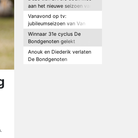
aan het nieuwe seizoen van
Bestemming X
Vanavond op tv:
jubileumseizoen van Van
Onschatbare Waarde gaat
Winnaar 31e cyclus De
van start
Bondgenoten gelekt
Anouk en Diederik verlaten
De Bondgenoten
AVROTROS komt met reboot
van Fort Alpha
g
Henny Huisman herkent B&B
Vol Liefde-deelnemer Fred
niet terug op televisie
Omroep Zwart volgt jonge
emigranten in nieuwe
realityserie Welkom Terug
Arnout Hauben en vrienden
doorkruisen de Pyreneeën in
.
nieuwe tv-serie