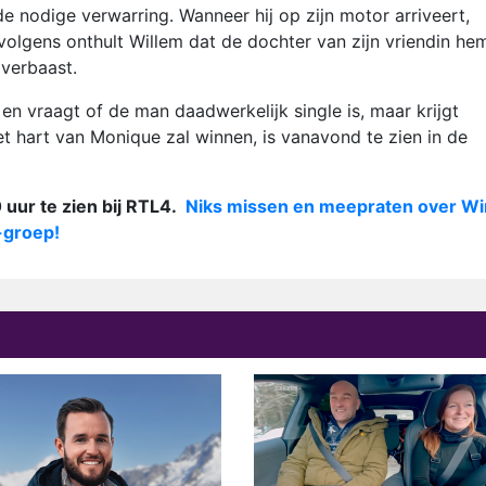
 nodige verwarring. Wanneer hij op zijn motor arriveert,
olgens onthult Willem dat de dochter van zijn vriendin he
verbaast.
 en vraagt of de man daadwerkelijk single is, maar krijgt
t hart van Monique zal winnen, is vanavond te zien in de
 uur te zien bij RTL4.
Niks missen en meepraten over Wi
-groep!