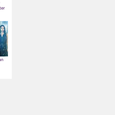
n
ter
an