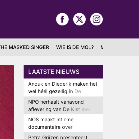
THE MASKED SINGER
WIE IS DE MOL?
MAFS
LAATSTE NIEUWS
Anouk en Diederik maken het
wel héél gezellig in De
Bondgenoten
NPO herhaalt vanavond
aflevering van De Kist met
Peter Faber
NOS maakt intieme
documentaire over
hockeyster Yibbi Jansen
Petra Grijzen presenteert