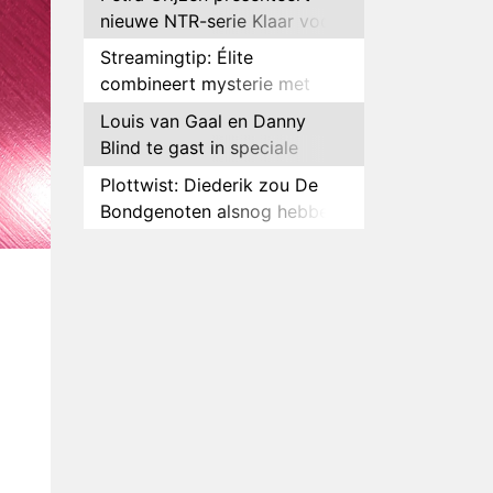
nieuwe NTR-serie Klaar voor
de oorlog
Streamingtip: Élite
combineert mysterie met
romantie
Louis van Gaal en Danny
Blind te gast in speciale
aflevering van Tussen de
Plottwist: Diederik zou De
Palen
Bondgenoten alsnog hebben
verlaten
RTL voegt negende B&B-
eigenaar toe aan nieuw
seizoen B&B Vol Liefde
HBO Max zendt voor het
eerst alle onderdelen van het
EK Atletiek uit
Relatie Anouk en Diederik
strandt na exit uit De
Bondgenoten
Nederlanders kijken B&B Vol
Liefde vooral voor
ongemakkelijke momenten