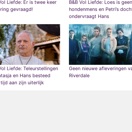
ol Liefde: Er is twee keer
B&B Vol Liefde: Loes is gee
ring gevraagd!
hondenmens en Petri’s doch
ondervraagt Hans
ol Liefde: Teleurstellingen
Geen nieuwe afleveringen v
atasja en Hans besteed
Riverdale
ijd aan zijn uiterlijk