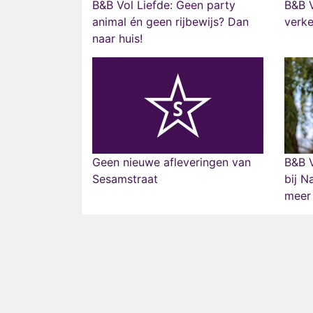
B&B Vol Liefde: Geen party
B&B V
animal én geen rijbewijs? Dan
verke
naar huis!
Geen nieuwe afleveringen van
B&B V
Sesamstraat
bij N
meer t