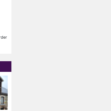
Ron Jans maakt dit seizoen
zijn opwachting als analist
Deze tien BN'ers doen mee
aan het nieuwe seizoen van
Bestemming X
Vanavond op tv:
jubileumseizoen van Van
rder
Onschatbare Waarde gaat
Winnaar 31e cyclus De
van start
Bondgenoten gelekt