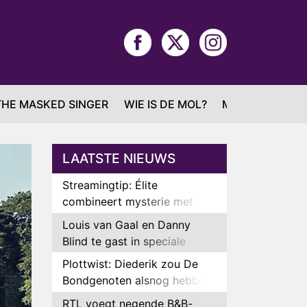
THE MASKED SINGER
WIE IS DE MOL?
MAFS
LAATSTE NIEUWS
Streamingtip: Élite
combineert mysterie met
romantie
Louis van Gaal en Danny
Blind te gast in speciale
aflevering van Tussen de
Plottwist: Diederik zou De
Palen
Bondgenoten alsnog hebben
verlaten
RTL voegt negende B&B-