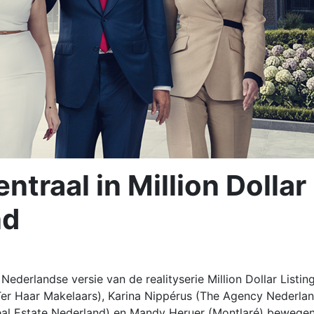
traal in Million Dollar
nd
derlandse versie van de realityserie Million Dollar Listin
Ter Haar Makelaars), Karina Nippérus (The Agency Nederlan
l Real Estate Nederland) en Mandy Heruer (Montlaré) bewege