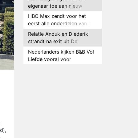
eigenaar toe aan nieuw
seizoen B&B Vol Liefde
HBO Max zendt voor het
eerst alle onderdelen van het
EK Atletiek uit
Relatie Anouk en Diederik
strandt na exit uit De
Bondgenoten
Nederlanders kijken B&B Vol
Liefde vooral voor
ongemakkelijke momenten
Ron Jans maakt dit seizoen
zijn opwachting als analist
Deze tien BN'ers doen mee
aan het nieuwe seizoen van
Bestemming X
Vanavond op tv:
jubileumseizoen van Van
Onschatbare Waarde gaat
Winnaar 31e cyclus De
g
van start
Bondgenoten gelekt
d),
n